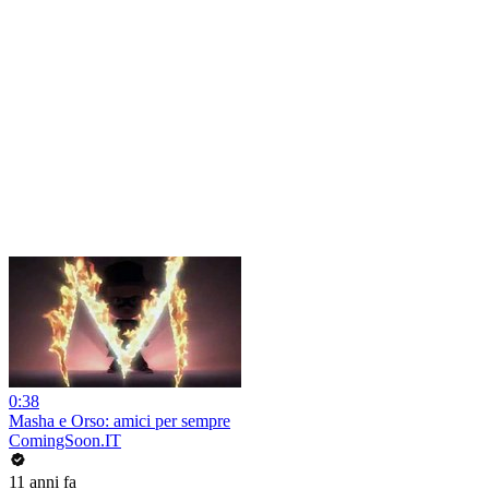
0:38
Masha e Orso: amici per sempre
ComingSoon.IT
11 anni fa