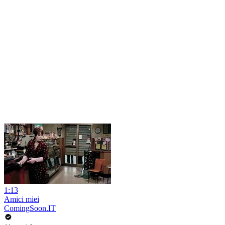
1:13
Amici miei
ComingSoon.IT