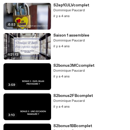
S2ep10JLVcomplet
Dominique Paucard
il y a 4 ans
6:53
Saison 1 assemblee
Dominique Paucard
il y a 4 ans
1:21:13
S2bonus3MCcomplet
Dominique Paucard
il y a 4 ans
3:59
S2bonus2FBcomplet
Dominique Paucard
il y a 4 ans
3:10
S2bonus1BBcomplet