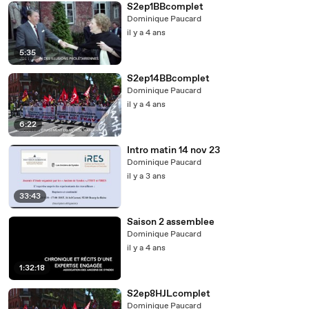
S2ep1BBcomplet
Dominique Paucard
il y a 4 ans
5:35
S2ep14BBcomplet
Dominique Paucard
il y a 4 ans
6:22
Intro matin 14 nov 23
Dominique Paucard
il y a 3 ans
33:43
Saison 2 assemblee
Dominique Paucard
il y a 4 ans
1:32:18
S2ep8HJLcomplet
Dominique Paucard