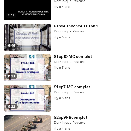
Dominique Paucard
il y a 4 ans
5:11
Bande annonce saison 1
Dominique Paucard
il y a 5 ans
5:45
S1 ep10 MC complet
Dominique Paucard
il y a 5 ans
6:13
S1 ep7 MC complet
Dominique Paucard
il y a 5 ans
5:22
S2ep9FBcomplet
Dominique Paucard
il y a 4 ans