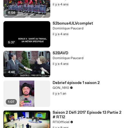
il y a 4 ans
6:56
S2bonus4JLVcomplet
Dominique Paucard
il y a 4 ans
5:37
S2BAVD
Dominique Paucard
il y a 4 ans
4:48
Debrief épisode 1 saison 2
GON_1610
il y a 1 an
1:07
Saison 2 Défi 2017 Episode 13 Partie 2
# RTI2
RTIOfficiel