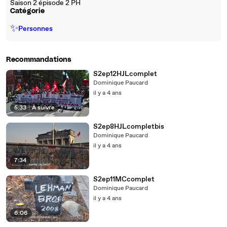
Saison 2 épisode 2 PH
Catégorie
✨
Personnes
Recommandations
S2ep12HJLcomplet
Dominique Paucard
il y a 4 ans
5:33
|
À suivre
S2ep8HJLcompletbis
Dominique Paucard
il y a 4 ans
7:34
S2ep11MCcomplet
Dominique Paucard
il y a 4 ans
6:06