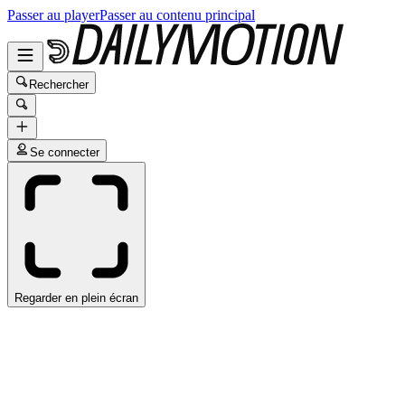
Passer au player
Passer au contenu principal
Rechercher
Se connecter
Regarder en plein écran