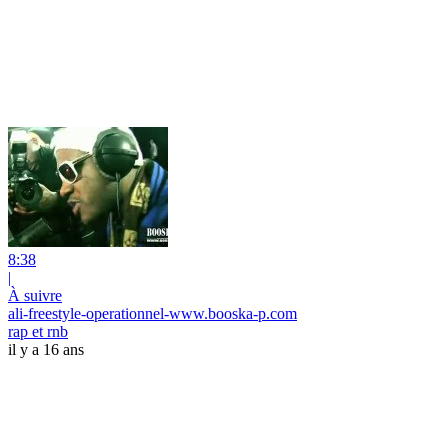
8:38
|
À suivre
ali-freestyle-operationnel-www.booska-p.com
rap et rnb
il y a 16 ans