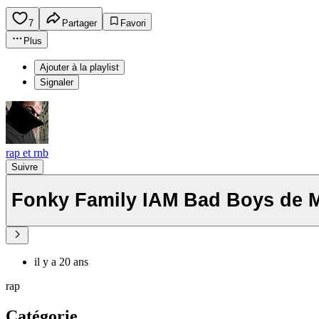
7
Partager
Favori
Plus
Ajouter à la playlist
Signaler
rap et rnb
Suivre
Fonky Family IAM Bad Boys de M
il y a 20 ans
rap
Catégorie