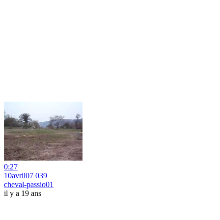
0:27
10avril07 039
cheval-passio01
il y a 19 ans