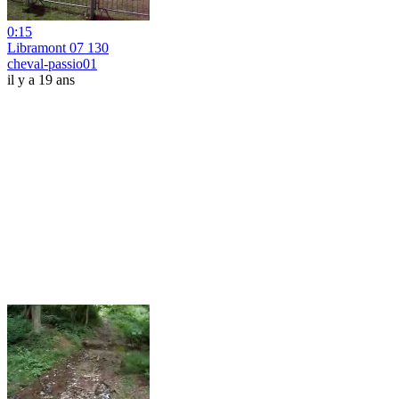
0:15
Libramont 07 130
cheval-passio01
il y a 19 ans