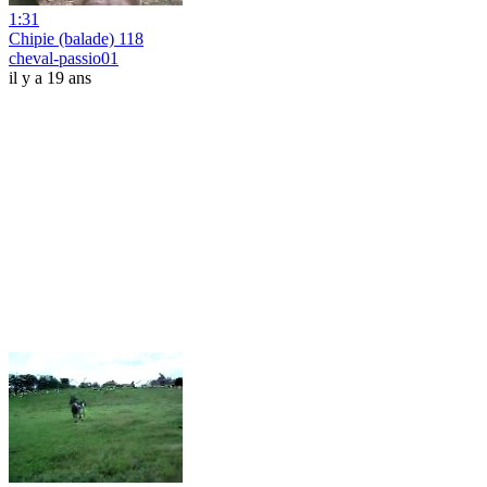
1:31
Chipie (balade) 118
cheval-passio01
il y a 19 ans