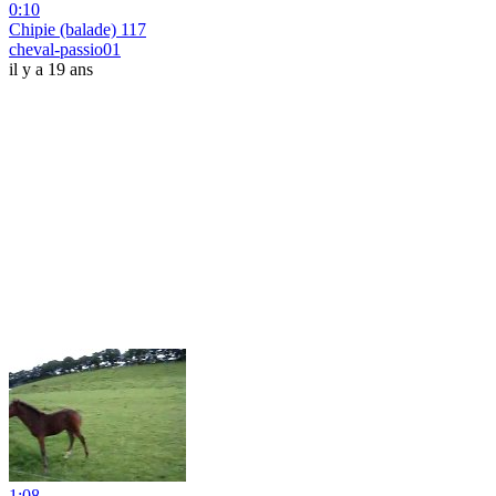
0:10
Chipie (balade) 117
cheval-passio01
il y a 19 ans
1:08