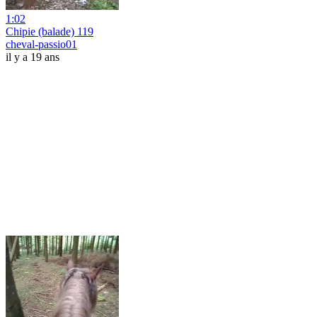
1:02
Chipie (balade) 119
cheval-passio01
il y a 19 ans