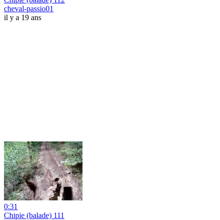
cheval-passio01
il y a 19 ans
0:31
Chipie (balade) 111