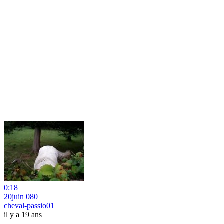
0:18
20juin 080
cheval-passio01
il y a 19 ans