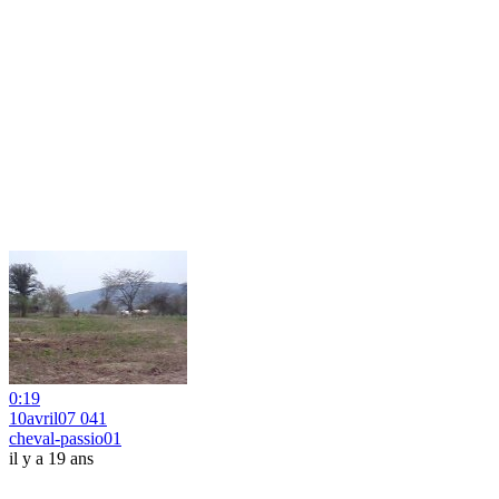
0:19
10avril07 041
cheval-passio01
il y a 19 ans