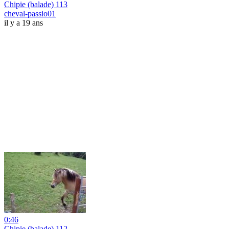
Chipie (balade) 113
cheval-passio01
il y a 19 ans
0:46
Chipie (balade) 112