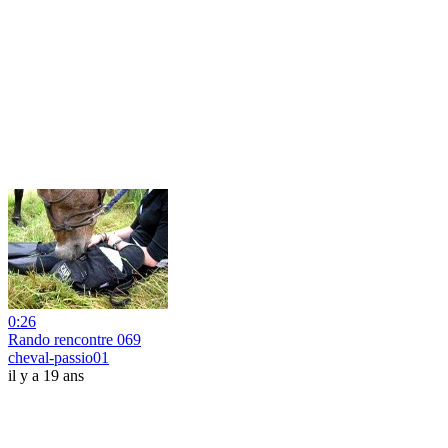
0:26
Rando rencontre 069
cheval-passio01
il y a 19 ans