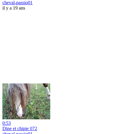
cheval-passio01
il y a 19 ans
0:53
Dine et chipie 072
cheval-passio01