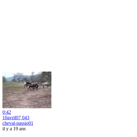
0:42
10avril07 043
cheval-passio01
il y a 19 ans