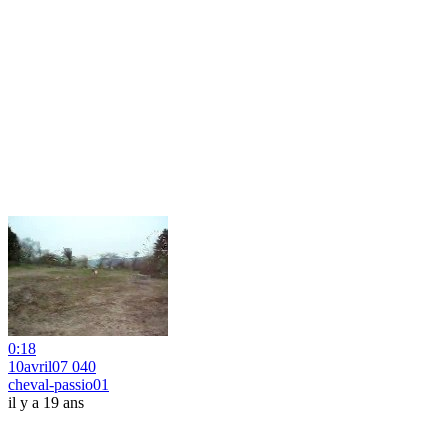
0:18
10avril07 040
cheval-passio01
il y a 19 ans