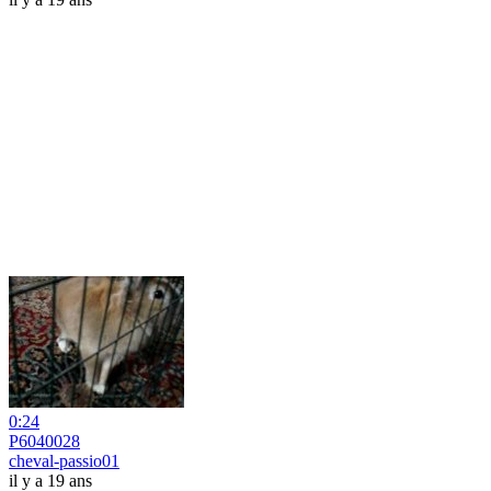
0:24
P6040028
cheval-passio01
il y a 19 ans