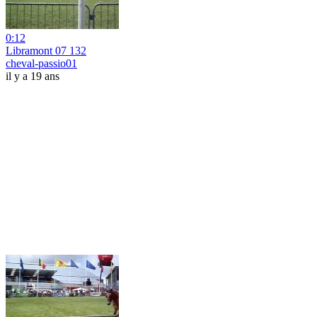
0:12
Libramont 07 132
cheval-passio01
il y a 19 ans