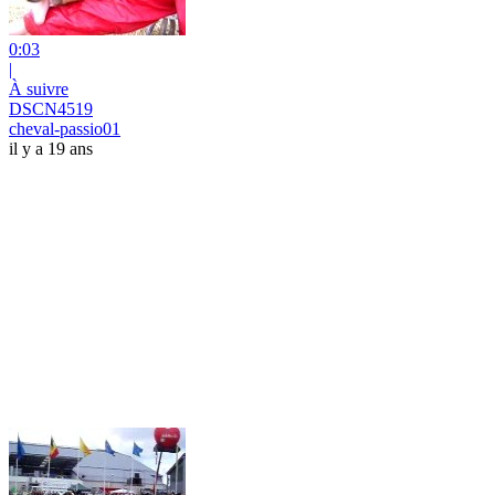
0:03
|
À suivre
DSCN4519
cheval-passio01
il y a 19 ans