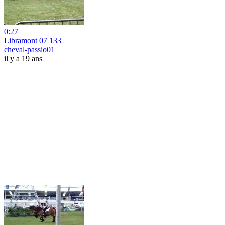
0:27
Libramont 07 133
cheval-passio01
il y a 19 ans