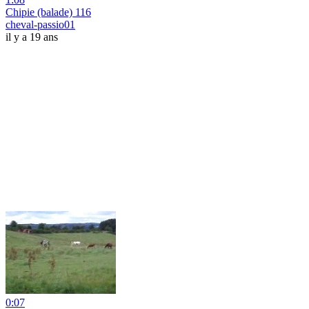
Chipie (balade) 116
cheval-passio01
il y a 19 ans
0:07