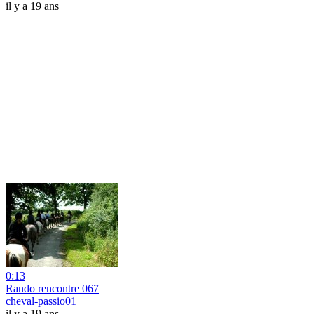
il y a 19 ans
0:13
Rando rencontre 067
cheval-passio01
il y a 19 ans