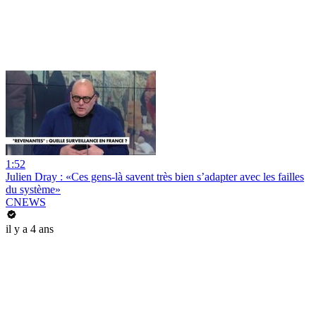
1:52
Julien Dray : «Ces gens-là savent très bien s’adapter avec les failles
du système»
CNEWS
il y a 4 ans