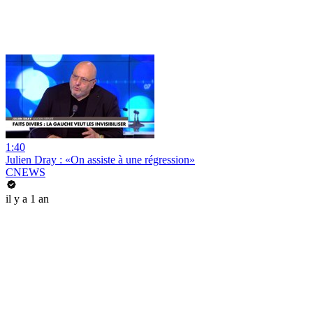
1:40
Julien Dray : «On assiste à une régression»
CNEWS
il y a 1 an