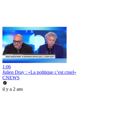
1:06
Julien Dray : «La politique c’est cruel»
CNEWS
il y a 2 ans