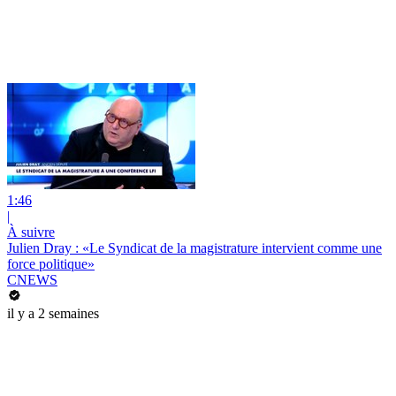
1:46
|
À suivre
Julien Dray : «Le Syndicat de la magistrature intervient comme une
force politique»
CNEWS
il y a 2 semaines