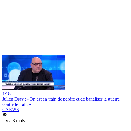
1:18
Julien Dray : «On est en train de perdre et de banaliser la guerre
contre le trafic»
CNEWS
il y a 3 mois