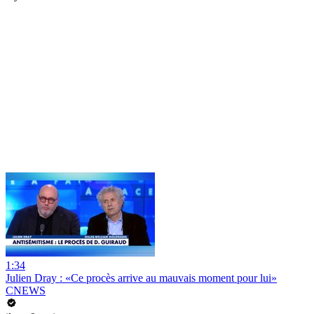
1:34
Julien Dray : «Ce procès arrive au mauvais moment pour lui»
CNEWS