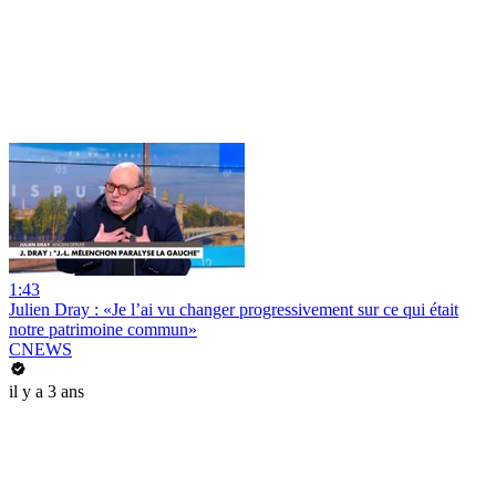
1:43
Julien Dray : «Je l’ai vu changer progressivement sur ce qui était
notre patrimoine commun»
CNEWS
il y a 3 ans