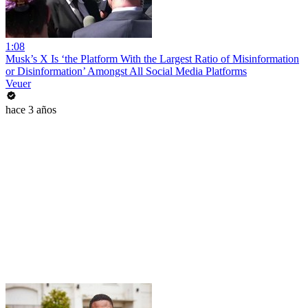
1:08
Musk’s X Is ‘the Platform With the Largest Ratio of Misinformation
or Disinformation’ Amongst All Social Media Platforms
Veuer
hace 3 años