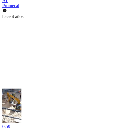
AT
Promecal
hace 4 años
0:59