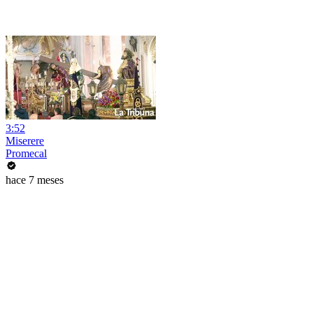
3:52
Miserere
Promecal
hace 7 meses