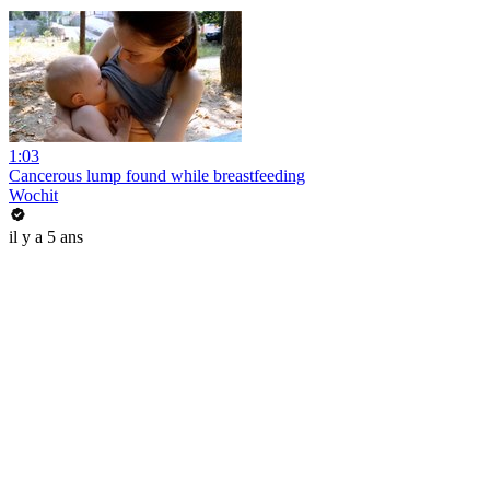
1:03
Cancerous lump found while breastfeeding
Wochit
il y a 5 ans