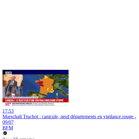
17:53
Marschall Truchot : canicule, neuf départements en vigilance rouge -
09/07
BFM