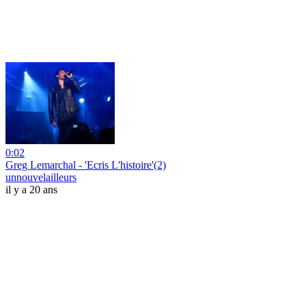
0:02
Greg Lemarchal - 'Ecris L'histoire'(2)
unnouvelailleurs
il y a 20 ans