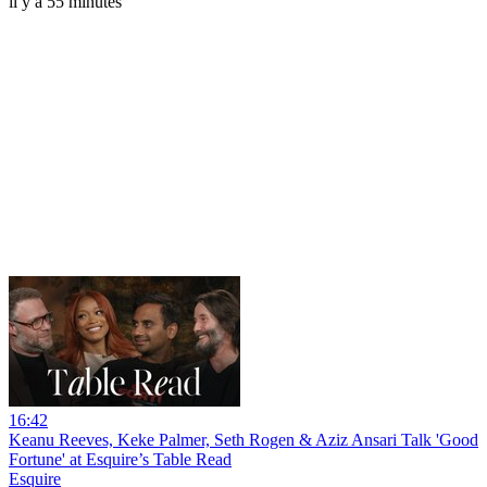
il y a 55 minutes
16:42
Keanu Reeves, Keke Palmer, Seth Rogen & Aziz Ansari Talk 'Good
Fortune' at Esquire’s Table Read
Esquire