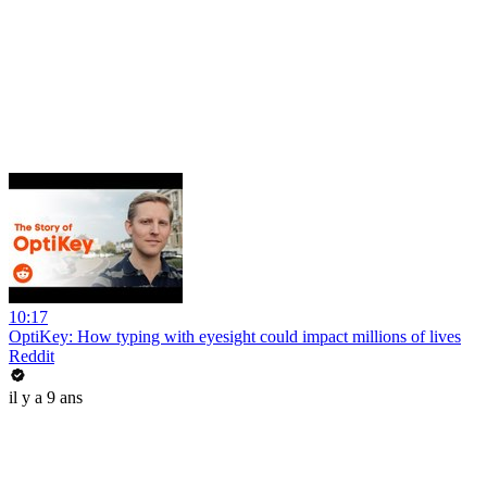
10:17
OptiKey: How typing with eyesight could impact millions of lives
Reddit
il y a 9 ans