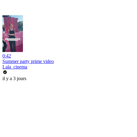
0:42
Summer party prime video
Lala_cinema
il y a 3 jours