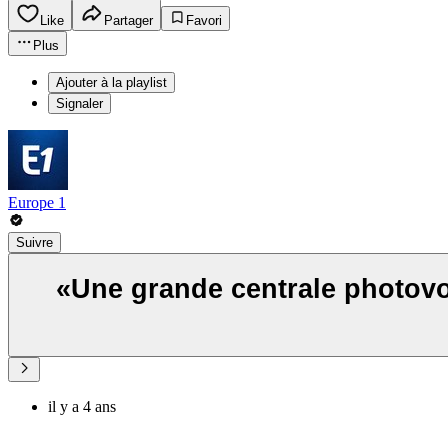
Like
Partager
Favori
Plus
Ajouter à la playlist
Signaler
Europe 1
Suivre
«Une grande centrale photovo
il y a 4 ans