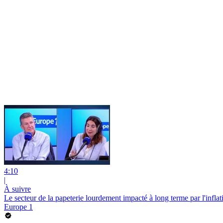
4:10
|
À suivre
Le secteur de la papeterie lourdement impacté à long terme par l'inflat
Europe 1