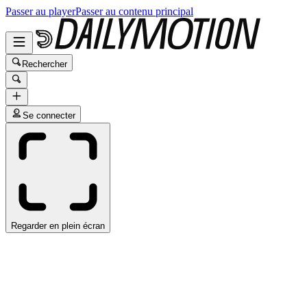
Passer au player
Passer au contenu principal
Rechercher
Se connecter
Regarder en plein écran