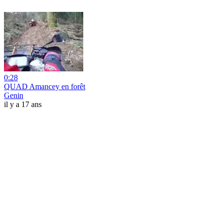
0:28
QUAD Amancey en forêt
Genin
il y a 17 ans