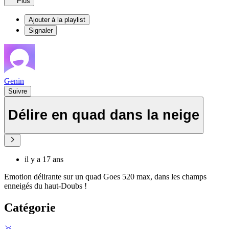
Plus
Ajouter à la playlist
Signaler
Genin
Suivre
Délire en quad dans la neige
il y a 17 ans
Emotion délirante sur un quad Goes 520 max, dans les champs
enneigés du haut-Doubs !
Catégorie