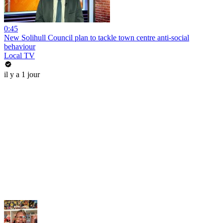
0:45
New Solihull Council plan to tackle town centre anti-social
behaviour
Local TV
il y a 1 jour