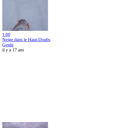
1:00
Neige dans le Haut-Doubs
Genin
il y a 17 ans