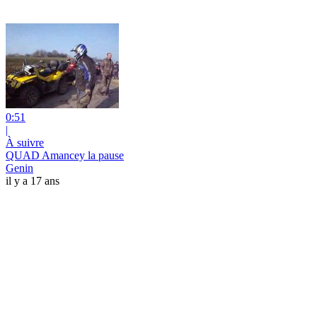
0:51
|
À suivre
QUAD Amancey la pause
Genin
il y a 17 ans