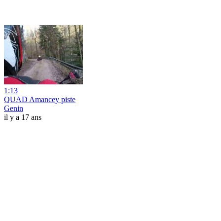
1:13
QUAD Amancey piste
Genin
il y a 17 ans