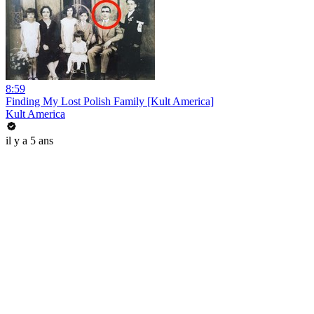
8:59
Finding My Lost Polish Family [Kult America]
Kult America
il y a 5 ans