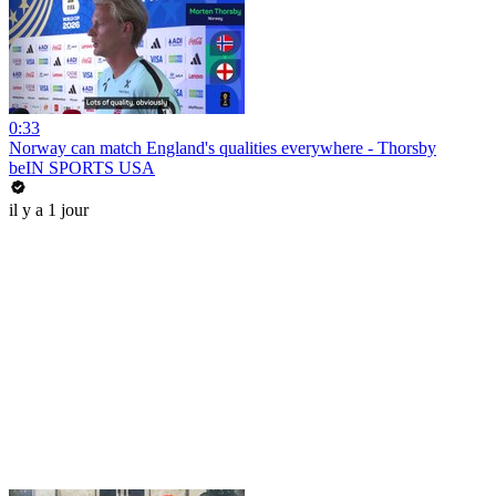
0:33
Norway can match England's qualities everywhere - Thorsby
beIN SPORTS USA
il y a 1 jour