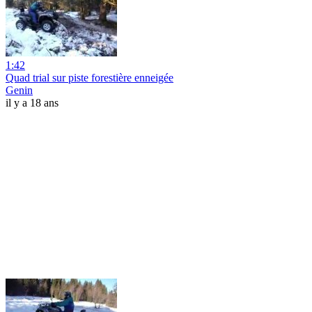
1:42
Quad trial sur piste forestière enneigée
Genin
il y a 18 ans