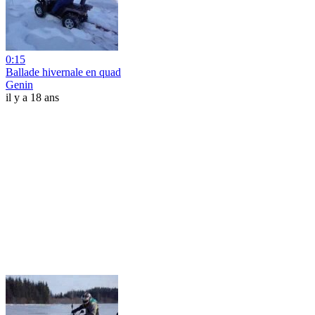
0:15
Ballade hivernale en quad
Genin
il y a 18 ans