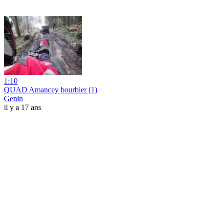
1:10
QUAD Amancey bourbier (1)
Genin
il y a 17 ans