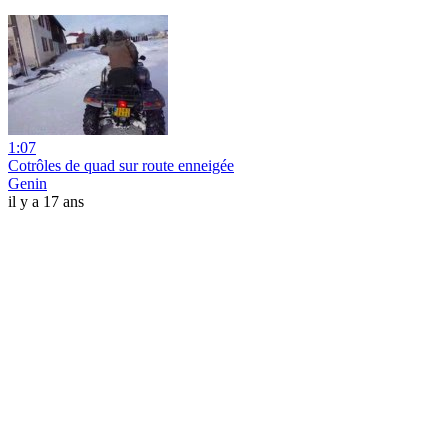
1:07
Cotrôles de quad sur route enneigée
Genin
il y a 17 ans