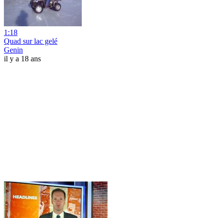
1:18
Quad sur lac gelé
Genin
il y a 18 ans