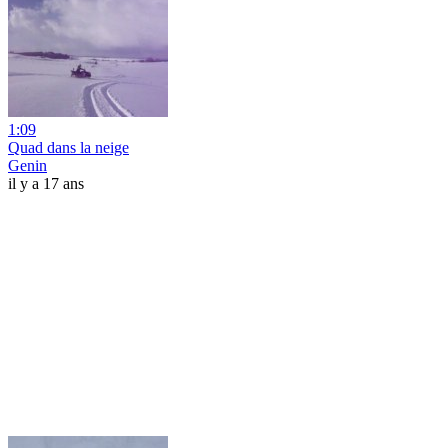
1:09
Quad dans la neige
Genin
il y a 17 ans