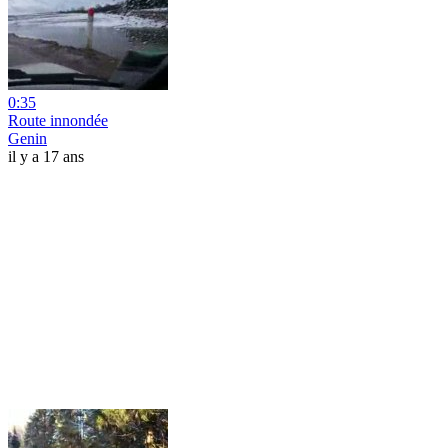
0:35
Route innondée
Genin
il y a 17 ans