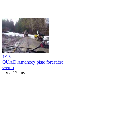
1:15
QUAD Amancey piste forestière
Genin
il y a 17 ans