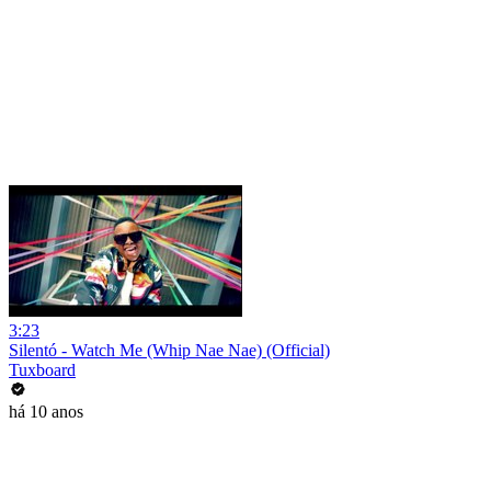
3:23
Silentó - Watch Me (Whip Nae Nae) (Official)
Tuxboard
há 10 anos