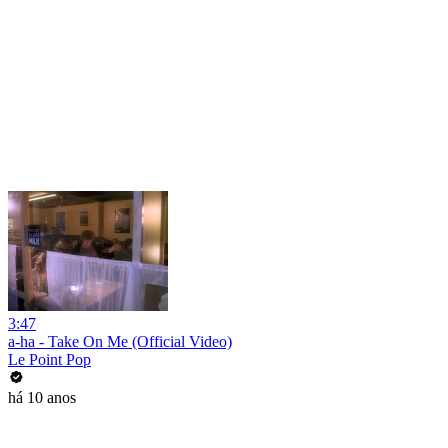
3:47
a-ha - Take On Me (Official Video)
Le Point Pop
há 10 anos