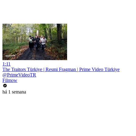
1:11
The Traitors Türkiye | Resmi Fragman | Prime Video Türkiye
@PrimeVideoTR
Filmow
há 1 semana