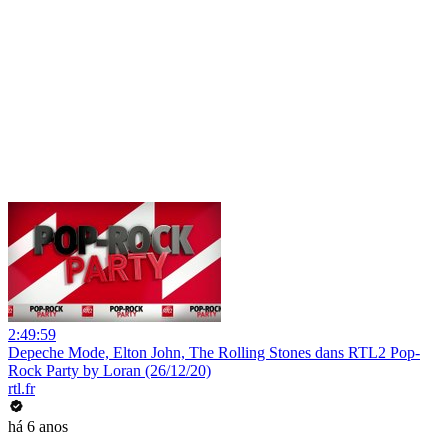
2:49:59
Depeche Mode, Elton John, The Rolling Stones dans RTL2 Pop-
Rock Party by Loran (26/12/20)
rtl.fr
há 6 anos