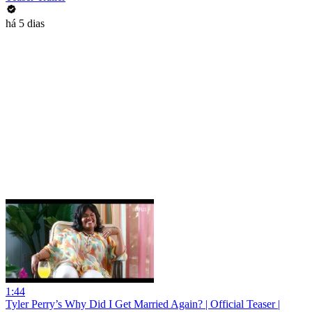
há 5 dias
1:44
Tyler Perry’s Why Did I Get Married Again? | Official Teaser |