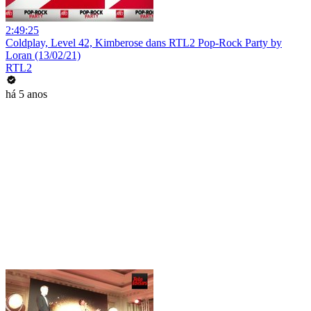
2:49:25
Coldplay, Level 42, Kimberose dans RTL2 Pop-Rock Party by
Loran (13/02/21)
RTL2
há 5 anos