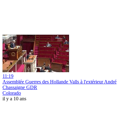
11:19
Assemblée Guerres des Hollande Valls à l'extérieur André
Chassaigne GDR
Colorado
il y a 10 ans