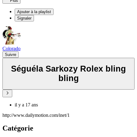
Plus
Ajouter à la playlist
Signaler
Colorado
Suivre
Séguéla Sarkozy Rolex bling
bling
il y a 17 ans
http://www.dailymotion.com/inet/1
Catégorie