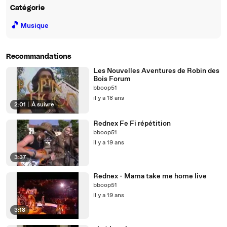
Catégorie
🎵
Musique
Recommandations
Les Nouvelles Aventures de Robin des
Bois Forum
bboop51
il y a 18 ans
2:01
|
À suivre
Rednex Fe Fi répétition
bboop51
il y a 19 ans
3:37
Rednex - Mama take me home live
bboop51
il y a 19 ans
3:18