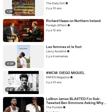
The Daily Dot
il y a 10 ans
1:39
Richard Haass on Northern Ireland
Foreign Affairs
il y a 12 ans
15:56
Les femmes et le foot
Laury Aucalme
il y a 4 semaines
0:39
#MCM: DIEGO MIGUEL
PAPER Magazine
il y a 10 ans
0:27
LeBron James BLASTED For Sub-
Tweeted Ben Simmons Asking Why
Players Practice Moves They NEVER
The Fumble
Use