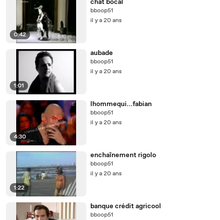
chat bocal
bboop51
il y a 20 ans
0:42
aubade
bboop51
il y a 20 ans
1:01
lhommequi...fabian
bboop51
il y a 20 ans
4:30
enchaînement rigolo
bboop51
il y a 20 ans
1:22
banque crédit agricool
bboop51