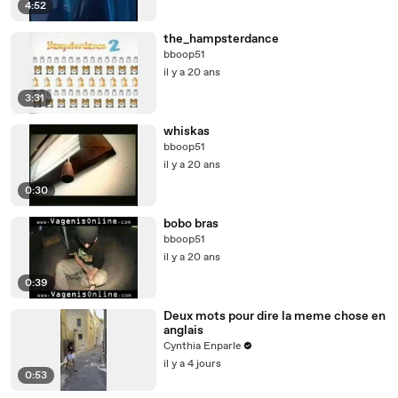
4:52
the_hampsterdance
bboop51
il y a 20 ans
3:31
whiskas
bboop51
il y a 20 ans
0:30
bobo bras
bboop51
il y a 20 ans
0:39
Deux mots pour dire la meme chose en
anglais
Cynthia Enparle
il y a 4 jours
0:53