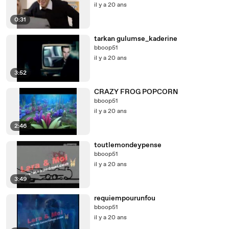
il y a 20 ans
0:31
tarkan gulumse_kaderine
bboop51
il y a 20 ans
3:52
CRAZY FROG POPCORN
bboop51
il y a 20 ans
2:46
toutlemondeypense
bboop51
il y a 20 ans
3:49
requiempourunfou
bboop51
il y a 20 ans