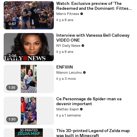
Watch: Exclusive preview of 'The
Redeemed and the Dominant: Fittest
on Earth'
Men's Fitness
il y a 8 ans
0:57
Interview with Vanessa Bell Calloway
VIDEO ONE
NY Daily News
il y a 8 ans
2:06
ENFIIIIN
Manon Leculnu
il y a 3 mois
1:35
Ce Personnage de Spider-man va
devenir important
Matteo Sapin
il y a 1 semaine
1:30
This 3D-printed Legend of Zelda map
was built in Minecraft