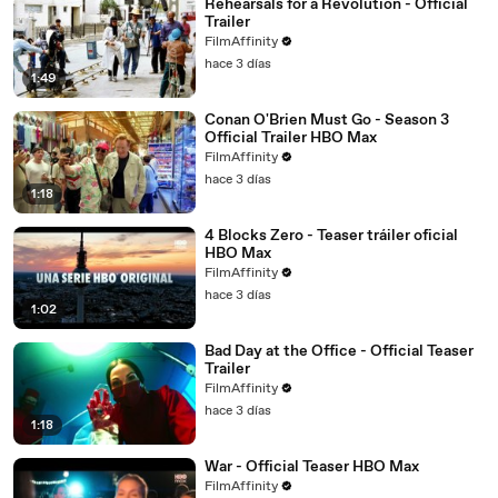
Rehearsals for a Revolution - Official
Trailer
FilmAffinity
hace 3 días
1:49
Conan O'Brien Must Go - Season 3
Official Trailer HBO Max
FilmAffinity
hace 3 días
1:18
4 Blocks Zero - Teaser tráiler oficial
HBO Max
FilmAffinity
hace 3 días
1:02
Bad Day at the Office - Official Teaser
Trailer
FilmAffinity
hace 3 días
1:18
War - Official Teaser HBO Max
FilmAffinity