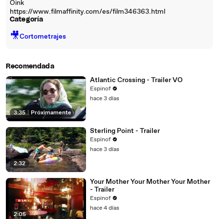
Oink
https://www.filmaffinity.com/es/film346363.html
Categoría
🎥
Cortometrajes
Recomendada
Atlantic Crossing - Trailer VO
Espinof
hace 3 días
3:35
|
Próximamente
Sterling Point - Trailer
Espinof
hace 3 días
2:32
Your Mother Your Mother Your Mother
- Trailer
Espinof
hace 4 días
2:05