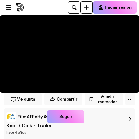
Saltar al reproductor
Saltar al contenido principal
Iniciar sesión
Añadir
Me gusta
Compartir
marcador
Seguir
FilmAffinity
Knor / Oink - Trailer
hace 4 años