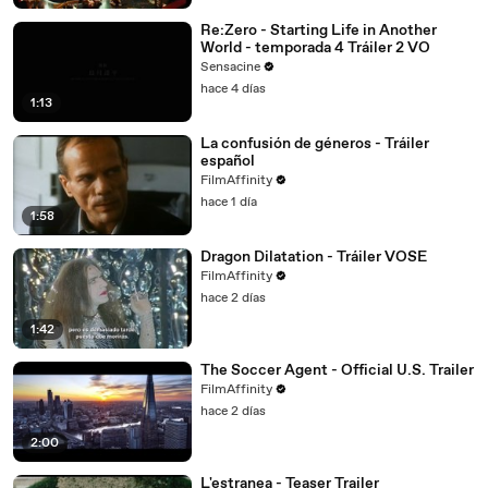
Re:Zero - Starting Life in Another
World - temporada 4 Tráiler 2 VO
Sensacine
hace 4 días
1:13
La confusión de géneros - Tráiler
español
FilmAffinity
hace 1 día
1:58
Dragon Dilatation - Tráiler VOSE
FilmAffinity
hace 2 días
1:42
The Soccer Agent - Official U.S. Trailer
FilmAffinity
hace 2 días
2:00
L'estranea - Teaser Trailer