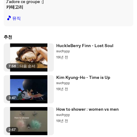
J'adore ce groupe :]
카테고리
🎵
뮤직
추천
HuckleBerry Finn - Lost Soul
suchyyy
19년 전
7:56
|
다음 순서
Kim Kyung-Ho - Time is Up
suchyyy
19년 전
3:47
How to shower : women vs men
suchyyy
19년 전
2:57