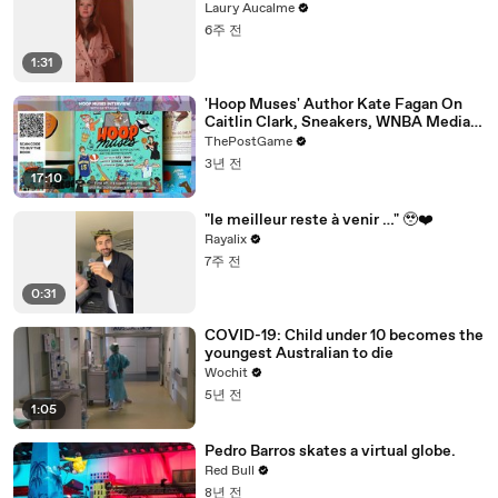
Laury Aucalme
6주 전
1:31
'Hoop Muses' Author Kate Fagan On
Caitlin Clark, Sneakers, WNBA Media
And Women's Basketball History
ThePostGame
3년 전
17:10
"le meilleur reste à venir …" 🥹❤️‍
Rayalix
7주 전
0:31
COVID-19: Child under 10 becomes the
youngest Australian to die
Wochit
5년 전
1:05
Pedro Barros skates a virtual globe.
Red Bull
8년 전