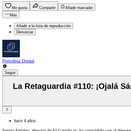
Me gusta
Compartir
Añadir marcador
Más
Añadir a la lista de reproducción
Denunciar
Periodista Digital
Seguir
La Retaguardia #110: ¡Ojalá Sá
hace 4 años
Sergio Fidalgo, director de El Catalán.es, ha coincidido con el direc