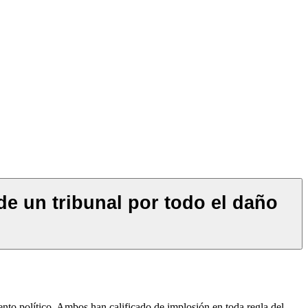
de un tribunal por todo el daño
ento político. Ambos han calificado de implosión en toda regla del