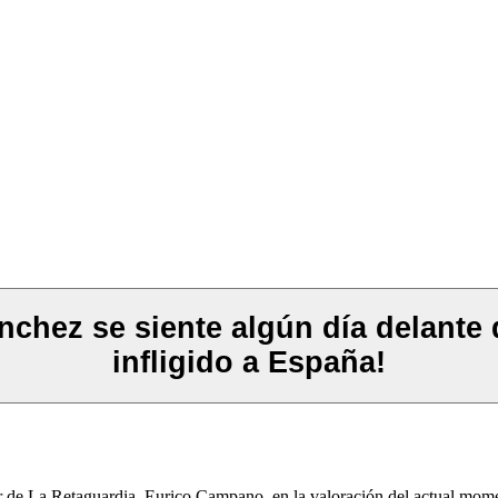
nchez se siente algún día delante 
infligido a España!
tor de La Retaguardia, Eurico Campano, en la valoración del actual mom