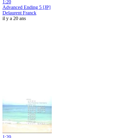
1:20
Advanced Ending 5 [JP]
Delaurent Franck
il y a 20 ans
1:20