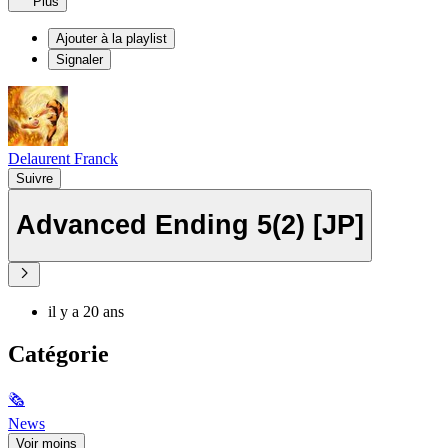
Plus
Ajouter à la playlist
Signaler
Delaurent Franck
Suivre
Advanced Ending 5(2) [JP]
il y a 20 ans
Catégorie
🗞
News
Voir moins