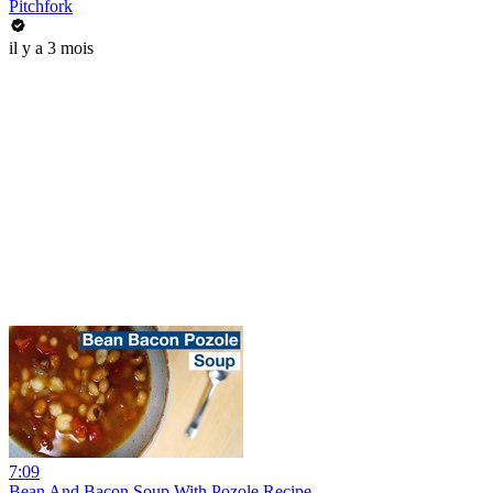
Pitchfork
il y a 3 mois
7:09
Bean And Bacon Soup With Pozole Recipe