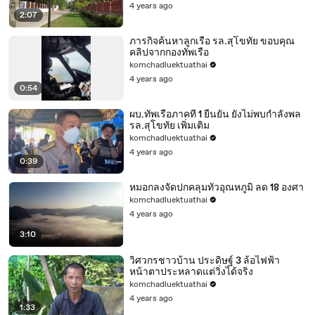
4 years ago
2:07
ภารกิจค้นหาลูกเรือ รล.สุโขทัย ขอบคุณ
คลิปจากกองทัพเรือ
komchadluektuathai
4 years ago
0:54
ผบ.ทัพเรือภาคที่ 1 ยืนยัน ยังไม่พบกำลังพล
รล.สุโขทัย เพิ่มเติม
komchadluektuathai
4 years ago
0:39
หมอกลงจัดปกคลุมทั่วอุณหภูมิ ลด 18 องศา
komchadluektuathai
4 years ago
3:10
วิศวกรชาวบ้าน ประดิษฐ์ 3 ล้อไฟฟ้า
หน้าตาประหลาดแต่วิ่งได้จริง
komchadluektuathai
4 years ago
1:33