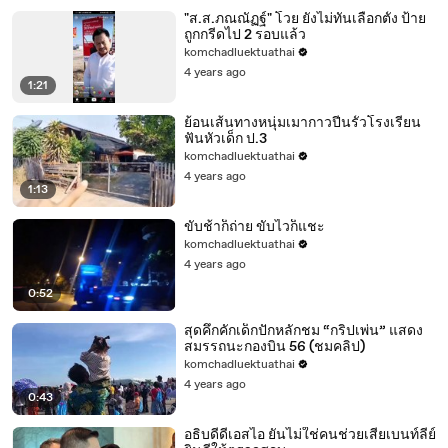
"ส.ส.ภณณัฏฐ์" โวย ยังไม่ทันเลือกตั้ง ป้าย
ถูกกรีดไป 2 รอบแล้ว
komchadluektuathai
4 years ago
1:21
ย้อนเส้นทางหนุ่มเมากาวปีนรั้วโรงเรียน
ฟันหัวเด็ก ป.3
komchadluektuathai
4 years ago
1:13
ขับช้าก็ถ่าย ขับไวก็แชะ
komchadluektuathai
4 years ago
0:52
สุดคึกคักเด็กปักหลักชม “กริปเพ่น” แสดง
สมรรถนะกองบิน 56 (ชมคลิป)
komchadluektuathai
4 years ago
0:43
อธิบดีดีเอสไอ ยันไม่ใช่คนช่วยเสี่ยเบนท์ลีย์