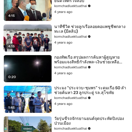
ยินดีให้ตรวจสอบ
komchadluektuathai
4 years ago
4:15
นาทีชีวิต ช่วยลูกเรือลอยคอแพชูชีพกลาง
ทะเล (มีคลิป)
komchadluektuathai
4 years ago
4:15
กองทัพเรือ สรุปผลการค้นหาผู้สูญหาย
พร้อมแจงสิทธิกำลังพล-เงินช่วยเหลือ
บรรเทาความเดือนร้อน
komchadluektuathai
4 years ago
0:20
ประมง "ประจวบ-ชุมพร" ระดมเรือ 50 ลำ
ช่วยค้นหา 23 ลูกประดู่ รล.สุโขทัย
komchadluektuathai
4 years ago
1:45
วัยรุ่นขี่รถจักรยานยนต์จุดประทัดปิงปอง
ป่วนเมือง
komchadluektuathai