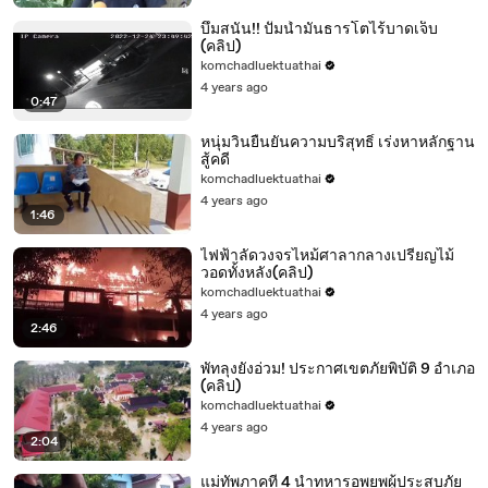
บึ้มสนั่น!! ปั๊มน้ำมันธารโตไร้บาดเจ็บ
(คลิป)
komchadluektuathai
4 years ago
0:47
หนุ่มวินยืนยันความบริสุทธิ์ เร่งหาหลักฐาน
สู้คดี
komchadluektuathai
4 years ago
1:46
ไฟฟ้าลัดวงจรไหม้ศาลากลางเปรียญไม้
วอดทั้งหลัง(คลิป)
komchadluektuathai
4 years ago
2:46
พัทลุงยังอ่วม! ประกาศเขตภัยพิบัติ 9 อำเภอ
(คลิป)
komchadluektuathai
4 years ago
2:04
แม่ทัพภาคที่ 4 นำทหารอพยพผู้ประสบภัย