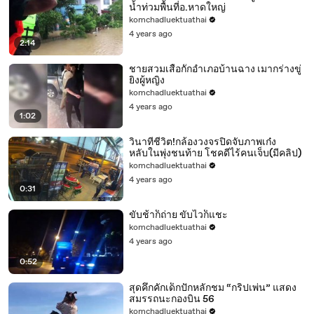
น้ำท่วมพื้นที่อ.หาดใหญ่
komchadluektuathai
4 years ago
2:14
ชายสวมเสื้อกั๊กอำเภอบ้านฉาง เมากร่างขู่
ยิงผู้หญิง
komchadluektuathai
4 years ago
1:02
วินาทีชีวิต!กล้องวงจรปิดจับภาพเก๋ง
หลับในพุ่งชนท้าย โชคดีไร้คนเจ็บ(มีคลิป)
komchadluektuathai
4 years ago
0:31
ขับช้าก็ถ่าย ขับไวก็แชะ
komchadluektuathai
4 years ago
0:52
สุดคึกคักเด็กปักหลักชม “กริปเพ่น” แสดง
สมรรถนะกองบิน 56
komchadluektuathai