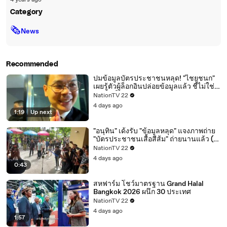
4 years ago
Category
🗞
News
Recommended
ปมข้อมูลบัตรประชาชนหลุด! "ไชยชนก"
เผยรู้ตัวผู้ล็อกอินปล่อยข้อมูลแล้ว ชี้ไม่ใช่
การ "แฮ็กระบบ" (มีคลิป)
NationTV 22
4 days ago
1:19
|
Up next
"อนุทิน" เด้งรับ "ข้อมูลหลุด" แจงภาพถ่าย
"บัตรประชาชนเสื้อสีส้ม" ถ่ายนานแล้ว (มี
คลิป)
NationTV 22
4 days ago
0:43
สหฟาร์ม โชว์มาตรฐาน Grand Halal
Bangkok 2026 ผนึก 30 ประเทศ
NationTV 22
4 days ago
1:57