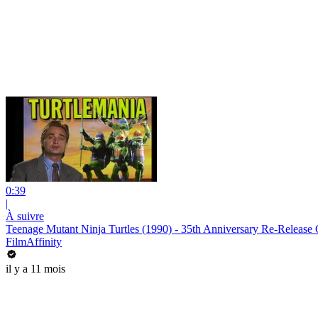
0:39
|
À suivre
Teenage Mutant Ninja Turtles (1990) - 35th Anniversary Re-Release Of
FilmAffinity
il y a 11 mois