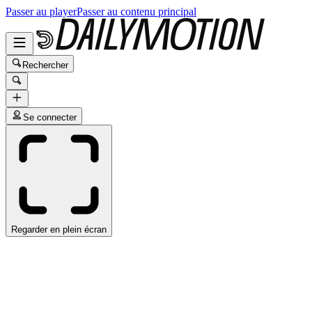
Passer au player
Passer au contenu principal
Rechercher
Se connecter
Regarder en plein écran