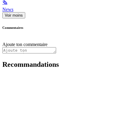
🗞
News
Voir moins
Commentaires
Ajoute ton commentaire
Recommandations