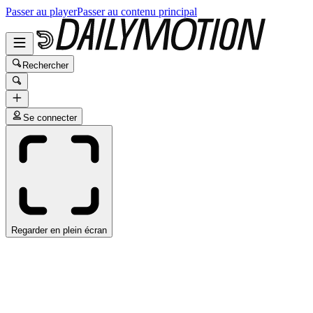
Passer au player
Passer au contenu principal
Rechercher
Se connecter
Regarder en plein écran