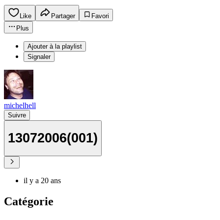
Like
Partager
Favori
Plus
Ajouter à la playlist
Signaler
michelhell
Suivre
13072006(001)
il y a 20 ans
Catégorie