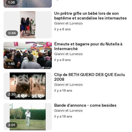
1:36
Un prêtre gifle un bébé lors de son
baptême et scandalise les internautes
Gianni et Lorenzo
il y a 8 ans
0:44
Émeute et bagarre pour du Nutella à
Intermarché
Gianni et Lorenzo
il y a 9 ans
1:45
Clip de SETH GUEKO DES QUE Exclu
2008
Gianni et Lorenzo
il y a 19 ans
2:30
Bande d'annonce - come besides
Gianni et Lorenzo
il y a 19 ans
2:01