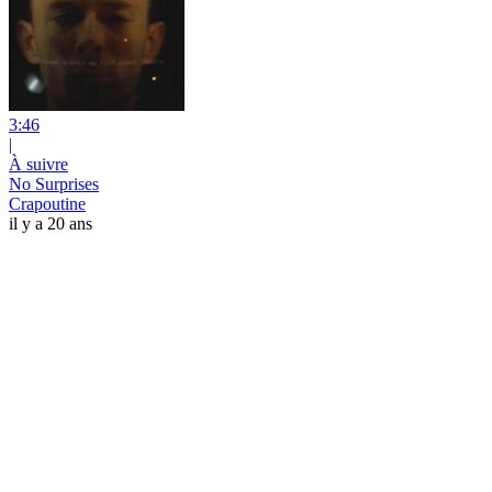
3:46
|
À suivre
No Surprises
Crapoutine
il y a 20 ans