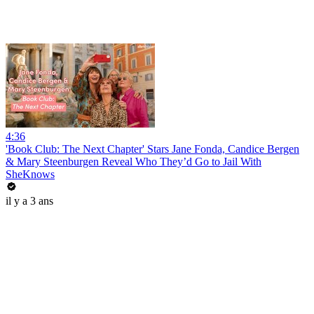
4:36
'Book Club: The Next Chapter' Stars Jane Fonda, Candice Bergen
& Mary Steenburgen Reveal Who They’d Go to Jail With
SheKnows
il y a 3 ans