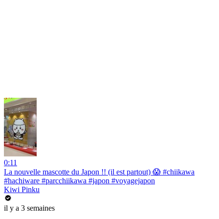
0:11
La nouvelle mascotte du Japon !! (il est partout) 😱 #chiikawa
#hachiware #parcchiikawa #japon #voyagejapon
Kiwi Pinku
il y a 3 semaines