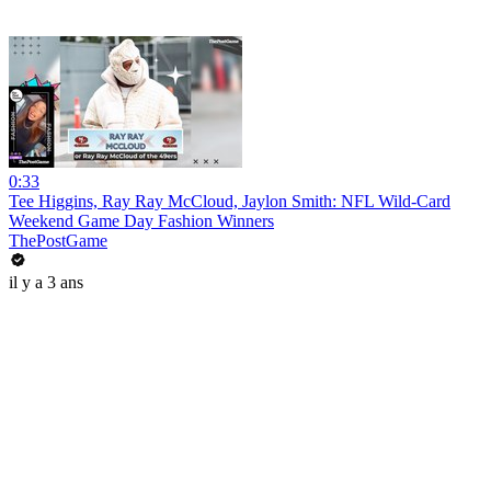
0:33
Tee Higgins, Ray Ray McCloud, Jaylon Smith: NFL Wild-Card
Weekend Game Day Fashion Winners
ThePostGame
il y a 3 ans