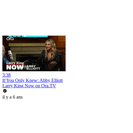
3:38
If You Only Knew: Abby Elliott
Larry King Now on Ora.TV
il y a 6 ans