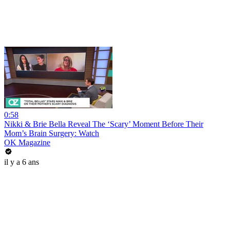
0:58
Nikki & Brie Bella Reveal The ‘Scary’ Moment Before Their
Mom’s Brain Surgery: Watch
OK Magazine
il y a 6 ans