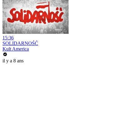
15:36
SOLIDARNOŚĆ
Kult America
il y a 8 ans