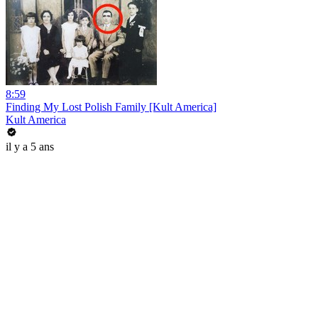
8:59
Finding My Lost Polish Family [Kult America]
Kult America
il y a 5 ans