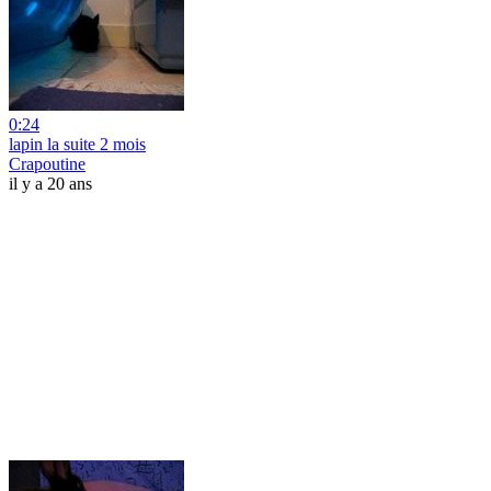
0:24
lapin la suite 2 mois
Crapoutine
il y a 20 ans