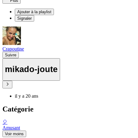
Plus
Ajouter à la playlist
Signaler
Crapoutine
Suivre
mikado-joute
il y a 20 ans
Catégorie
🎈
Amusant
Voir moins