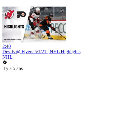
2:40
Devils @ Flyers 5/1/21 | NHL Highlights
NHL
il y a 5 ans