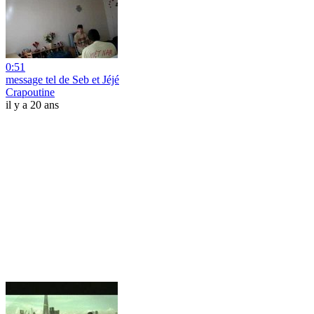
0:51
message tel de Seb et Jéjé
Crapoutine
il y a 20 ans