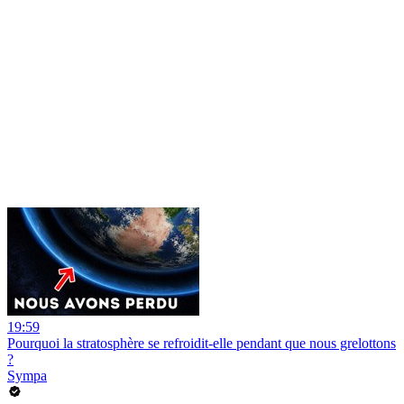
19:59
Pourquoi la stratosphère se refroidit-elle pendant que nous grelottons
?
Sympa