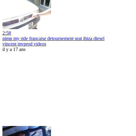
2:58
pimp my ride française detournement seat ibiza diesel
vincent mvprod videos
il y a 17 ans