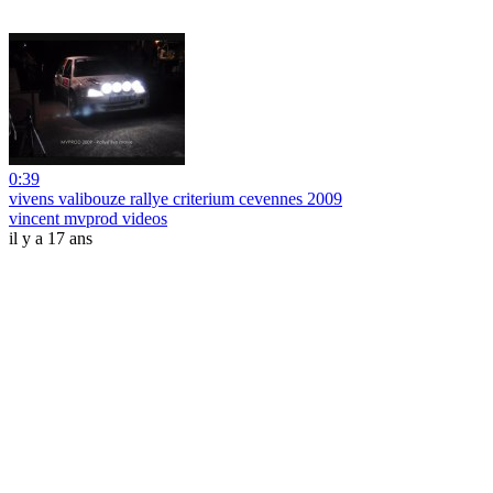
0:39
vivens valibouze rallye criterium cevennes 2009
vincent mvprod videos
il y a 17 ans