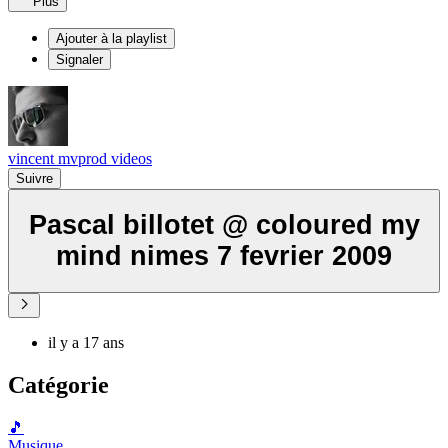
Plus
Ajouter à la playlist
Signaler
vincent mvprod videos
Suivre
Pascal billotet @ coloured my
mind nimes 7 fevrier 2009
il y a 17 ans
Catégorie
🎵
Musique