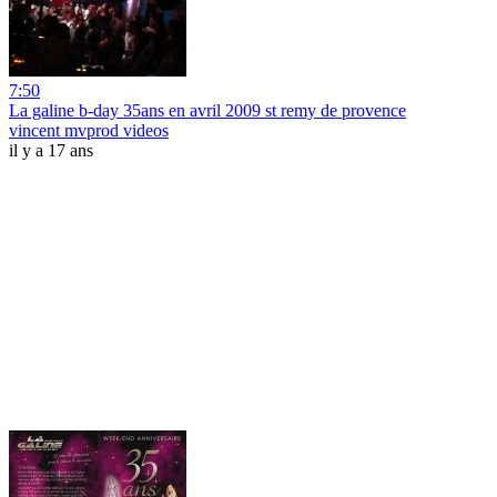
7:50
La galine b-day 35ans en avril 2009 st remy de provence
vincent mvprod videos
il y a 17 ans