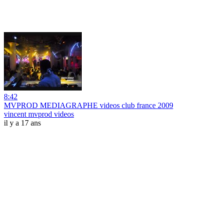
8:42
MVPROD MEDIAGRAPHE videos club france 2009
vincent mvprod videos
il y a 17 ans