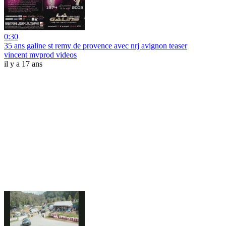
0:30
35 ans galine st remy de provence avec nrj avignon teaser
vincent mvprod videos
il y a 17 ans