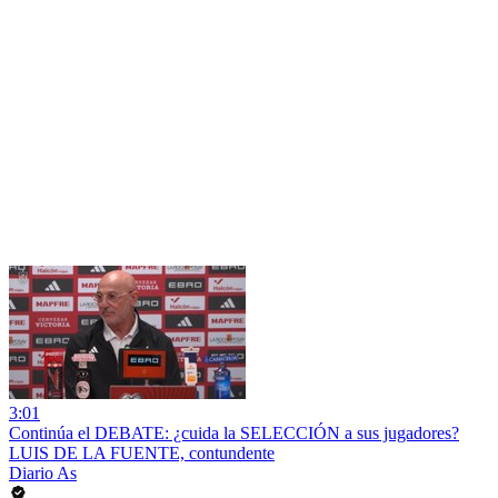
3:01
Continúa el DEBATE: ¿cuida la SELECCIÓN a sus jugadores?
LUIS DE LA FUENTE, contundente
Diario As