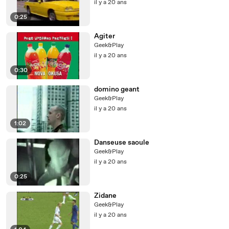
il y a 20 ans
0:25
Agiter
Geek&Play
il y a 20 ans
0:30
domino geant
Geek&Play
il y a 20 ans
1:02
Danseuse saoule
Geek&Play
il y a 20 ans
0:25
Zidane
Geek&Play
il y a 20 ans