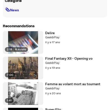
Catégorie
🗞
News
Recommandations
Delire
Geek&Play
il y a 17 ans
2:18
|
À suivre
Final Fantasy XII - Opening vo
Geek&Play
il y a 19 ans
7:00
Femme au volant mort au tournant
Geek&Play
il y a 20 ans
1:41
Super Flic