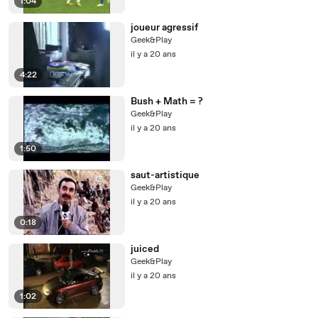
1:04
joueur agressif
Geek&Play
il y a 20 ans
4:22
Bush + Math = ?
Geek&Play
il y a 20 ans
1:50
saut-artistique
Geek&Play
il y a 20 ans
0:18
juiced
Geek&Play
il y a 20 ans
1:02