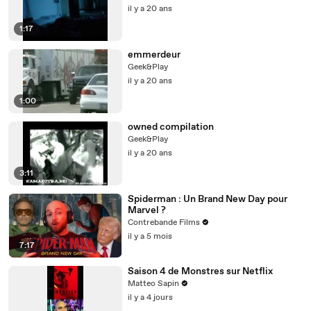
il y a 20 ans
1:17
emmerdeur
Geek&Play
il y a 20 ans
1:00
owned compilation
Geek&Play
il y a 20 ans
3:11
Spiderman : Un Brand New Day pour
Marvel ?
Contrebande Films
il y a 5 mois
7:17
Saison 4 de Monstres sur Netflix
Matteo Sapin
il y a 4 jours