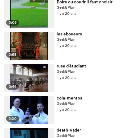
Boire ou courir il faut choisir
Geek&Play
il y a 20 ans
0:05
les eboueurs
Geek&Play
il y a 20 ans
0:58
ruse d'étudiant
Geek&Play
il y a 20 ans
0:44
cola-mentos
Geek&Play
il y a 20 ans
3:00
death-vader
Geek&Play