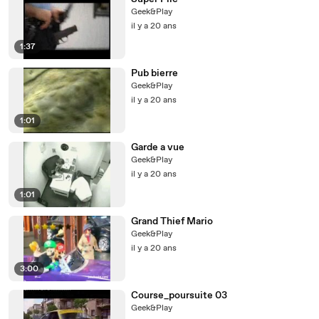
Geek&Play
il y a 20 ans
1:37
Pub bierre
Geek&Play
il y a 20 ans
1:01
Garde a vue
Geek&Play
il y a 20 ans
1:01
Grand Thief Mario
Geek&Play
il y a 20 ans
3:00
Course_poursuite 03
Geek&Play