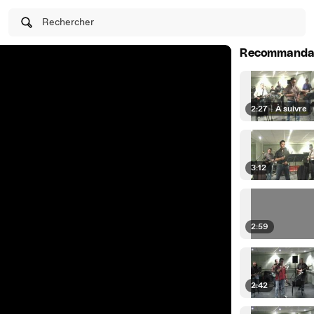
Rechercher
Recommanda
2:27
|
À suivre
3:12
2:59
2:42