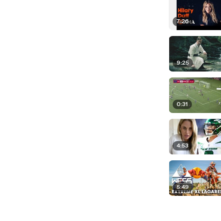
7:26
9:25
0:31
4:53
5:49