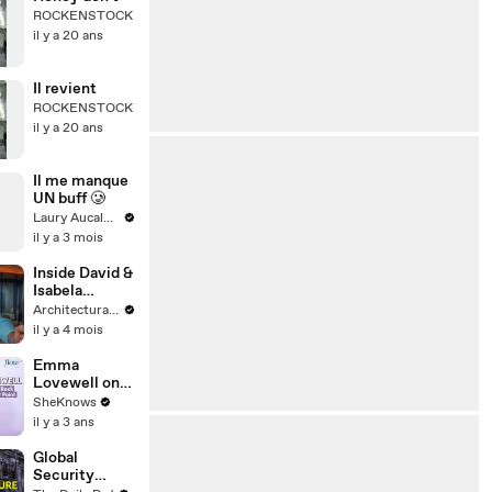
ROCKENSTOCK
il y a 20 ans
Il revient
ROCKENSTOCK
il y a 20 ans
Il me manque
UN buff 🥲
Laury Aucalme
il y a 3 mois
Inside David &
Isabela
Grutman’s
Architectural Digest
Brazil-
il y a 4 mois
Inspired
Miami Home
Emma
Lovewell on
How She
SheKnows
Came Back
il y a 3 ans
From Her
Lowest Point
Global
Security