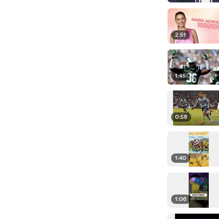
2:51
1:45
0:58
1:40
1:06