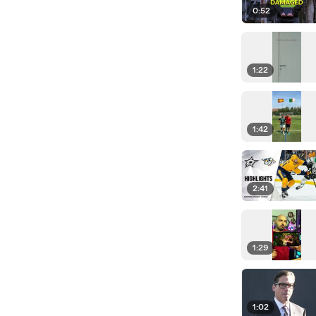
0:52
1:22
1:42
2:41
1:29
1:02