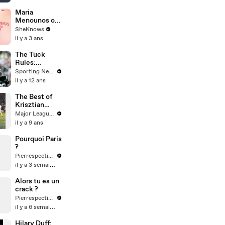
Maria
Menounos on
Motherhood &
SheKnows
Manifestation
il y a 3 ans
The Tuck
Rules:
Possible
Sporting News
Week 6
il y a 12 ans
upsets
The Best of
Krisztian
Nemeth in
Major League Soccer
MLS
il y a 9 ans
Pourquoi Paris
?
Pierrespectives
il y a 3 semaines
Alors tu es un
crack ?
Pierrespectives
il y a 6 semaines
Hilary Duff: