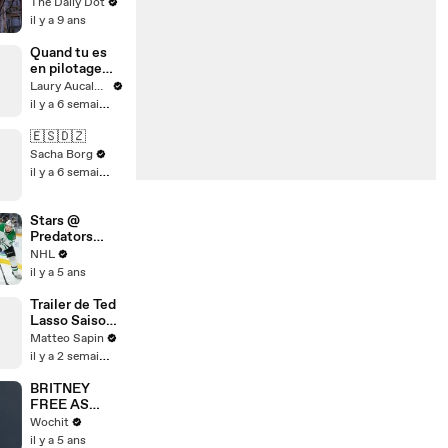
Conference
The Daily Dot
il y a 9 ans
Quand tu es
en pilotage
automatique
Laury Aucalme
il y a 6 semaines
🇪🇸🇩🇿
Sacha Borg
il y a 6 semaines
Stars @
Predators
5/1/21 | NHL
NHL
Highlights
il y a 5 ans
Trailer de Ted
Lasso Saison
4
Matteo Sapin
il y a 2 semaines
BRITNEY
FREE AS
LAST
Wochit
il y a 5 ans