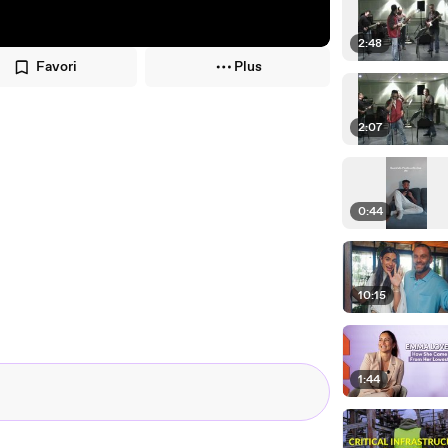
2:48
Favori
Plus
2:07
0:44
10:15
1:44