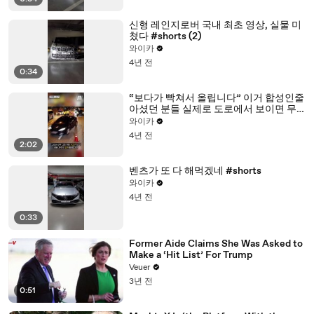
신형 레인지로버 국내 최초 영상, 실물 미
쳤다 #shorts (2)
와이카
4년 전
0:34
“보다가 빡쳐서 올립니다” 이거 합성인줄
아셨던 분들 실제로 도로에서 보이면 무
조건 경찰 부르세요, 실제 운전자들끼리
와이카
만 아는 도로 위 최악의 나쁜놈들 바로 보
4년 전
이면 신고 각인 이유
2:02
벤츠가 또 다 해먹겠네 #shorts
와이카
4년 전
0:33
Former Aide Claims She Was Asked to
Make a ‘Hit List’ For Trump
Veuer
3년 전
0:51