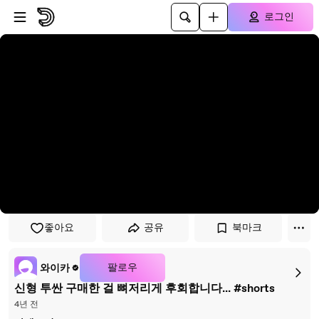
플레이어로 건너뛰기
본문으로 건너뛰기
로그인
좋아요
공유
북마크
팔로우
와이카
신형 투싼 구매한 걸 뼈저리게 후회합니다... #shorts
4년 전