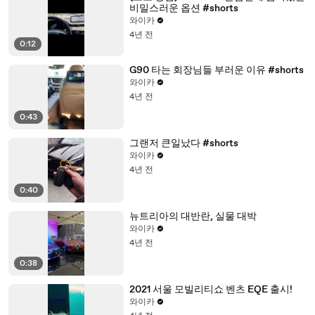
비밀스러운 옵션 #shorts
와이카
4년 전
0:12
G90 타는 회장님들 부러운 이유 #shorts
와이카
4년 전
0:43
그랜저 큰일났다 #shorts
와이카
4년 전
0:40
뉴트리아의 대반란, 실물 대박
와이카
4년 전
0:38
2021 서울 모빌리티쇼 벤츠 EQE 출시!
와이카