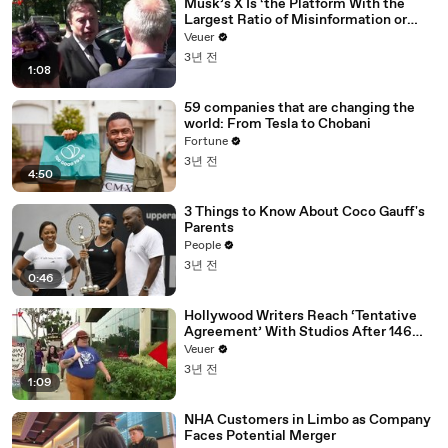
Musk’s X Is ‘the Platform With the
Largest Ratio of Misinformation or
Disinformation’ Amongst All Social
Veuer
Media Platforms
3년 전
1:08
59 companies that are changing the
world: From Tesla to Chobani
Fortune
3년 전
4:50
3 Things to Know About Coco Gauff's
Parents
People
3년 전
0:46
Hollywood Writers Reach ‘Tentative
Agreement’ With Studios After 146
Day Strike
Veuer
3년 전
1:09
NHA Customers in Limbo as Company
Faces Potential Merger