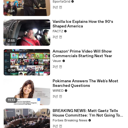
SportsGrid
3년 전
2:01
Vanilla Ice Explains How the 90’s
Shaped America
FACTZ
3년 전
2:55
Amazon’ Prime Video Will Show
Commercials Starting Next Year
Veuer
3년 전
0:36
Pokimane Answers The Web's Most
Searched Questions
WIRED
3년 전
11:13
BREAKING NEWS: Matt Gaetz Tells
House Committee: 'I'm Not Going To
Vote For A Continuing Resolution'
Forbes Breaking News
3년 전