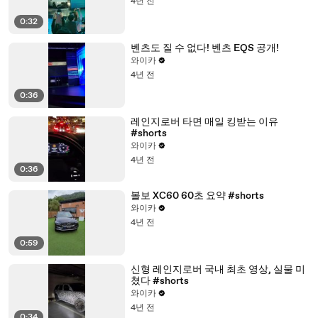
4년 전
0:32
벤츠도 질 수 없다! 벤츠 EQS 공개!
와이카
4년 전
0:36
레인지로버 타면 매일 킹받는 이유
#shorts
와이카
4년 전
0:36
볼보 XC60 60초 요약 #shorts
와이카
4년 전
0:59
신형 레인지로버 국내 최초 영상, 실물 미
쳤다 #shorts
와이카
4년 전
0:34