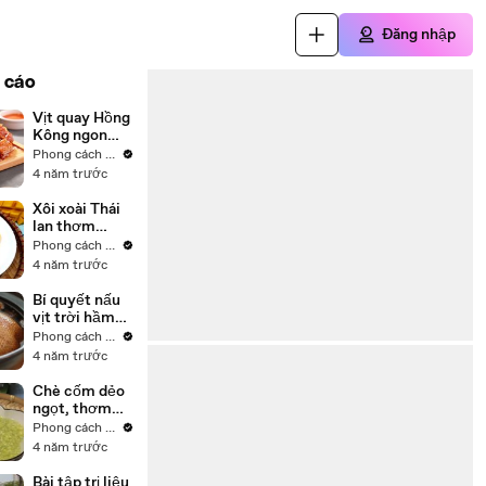
Đăng nhập
 cáo
Vịt quay Hồng
Kông ngon
khó cưỡng
Phong cách sống
4 năm trước
Xôi xoài Thái
lan thơm
ngon, béo
Phong cách sống
ngậy
4 năm trước
Bí quyết nấu
vịt trời hầm
nấm đông cô
Phong cách sống
mềm thơm,
4 năm trước
bổ dưỡng tăng
cường sức
Chè cốm dẻo
khỏe
ngọt, thơm
ngon chuẩn vị
Phong cách sống
Hà Nội
4 năm trước
Bài tập trị liệu