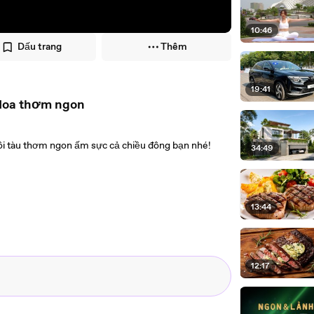
10:46
Dấu trang
Thêm
19:41
 Hoa thơm ngon
rôi tàu thơm ngon ấm sực cả chiều đông bạn nhé!
34:49
13:44
12:17