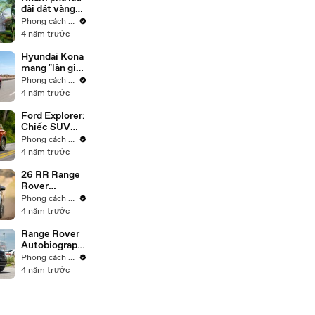
đài dát vàng
có 1-0-2 ở
Phong cách sống
vùng thôn dã
4 năm trước
Hyundai Kona
mang "làn gió
mới" đến
Phong cách sống
người dùng
4 năm trước
Việt
Ford Explorer:
Chiếc SUV
vượt xa các
Phong cách sống
đối thủ trong
4 năm trước
tầm giá
26 RR Range
Rover
Discovery:
Phong cách sống
Chiếc SUV 7
4 năm trước
chỗ ngồi linh
hoạt dành cho
Range Rover
gia đình
Autobiograph
y: "Quái vật"
Phong cách sống
ẩn sau lớp vỏ
4 năm trước
SUV siêu sang