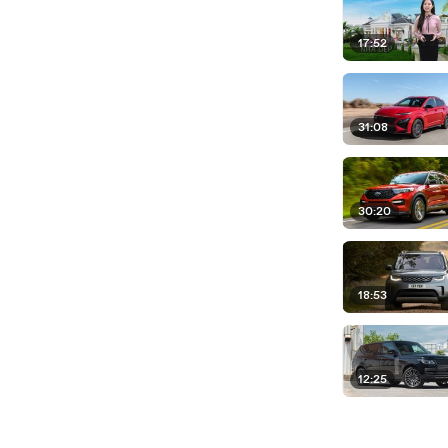
17:52
31:08
30:20
18:53
12:25