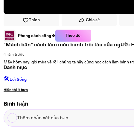
Thích
Chia sẻ
Theo dõi
Phong cách sống
"Mách bạn" cách làm món bánh trôi tàu của người
4 năm trước
Mấy hôm nay, gió mùa về rồi, chúng ta hãy cùng học cách làm bánh t
Danh mục
🛠️
Lối Sống
Hiển thị ít hơn
Bình luận
Thêm
nhận
xét