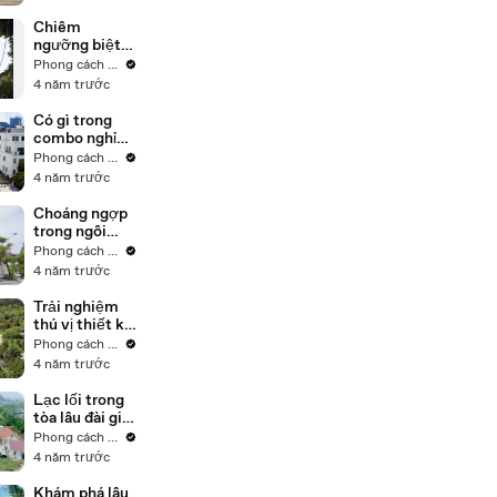
""đồ chơi""
mới tại Việt
Chiêm
Nam?
ngưỡng biệt
thự 9 tầng
Phong cách sống
giữa khu đất
4 năm trước
"kim cương"
của thủ đô
Có gì trong
combo nghỉ
dưỡng xa hoa
Phong cách sống
bên vịnh Hạ
4 năm trước
Long?
Choáng ngợp
trong ngôi
biệt thự gỗ đỏ
Phong cách sống
Châu Phi độc
4 năm trước
nhất vô nhị tại
Việt Nam
Trải nghiệm
thú vị thiết kế
biệt thự tại
Phong cách sống
Tam Đảo
4 năm trước
Lạc lối trong
tòa lâu đài giá
trị hàng nghìn
Phong cách sống
tỷ đồng
4 năm trước
Khám phá lâu