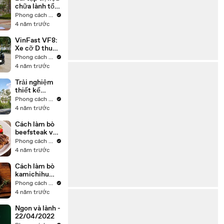
chữa lành tổn
thương tâm lý
Phong cách sống
4 năm trước
VinFast VF8:
Xe cỡ D thuần
điện phổ
Phong cách sống
thông duy
4 năm trước
nhất tại Việt
Nam liệu có
Trải nghiệm
"ngon"?
thiết kế
phóng khoáng
Phong cách sống
của căn biệt
4 năm trước
thự mang trọn
hơi thở hiện
Cách làm bò
đại
beefsteak với
rau củ bò lò
Phong cách sống
ngon khó
4 năm trước
cưỡng
Cách làm bò
kamichihu
kobe áp chảo
Phong cách sống
với gan vịt
4 năm trước
cực chuẩn
Ngon và lành -
22/04/2022