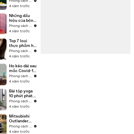
Phong cách sống
4 năm trước
Những dấu
hiệu của bệnh
đột quỵ tim
Phong cách sống
không nên bỏ
4 năm trước
qua!
Top 7 loại
thực phẩm hỗ
trợ cải thiện
Phong cách sống
rụng tóc hậu
4 năm trước
Covid-19
Ho kéo dài sau
mắc Covid-19
có nguy
Phong cách sống
hiểm?
4 năm trước
Bài tập yoga
10 phút phát
triển chiều
Phong cách sống
cao vượt trội
4 năm trước
Mitsubishi
Outlander
2022: Có thực
Phong cách sống
sự bổ sung
4 năm trước