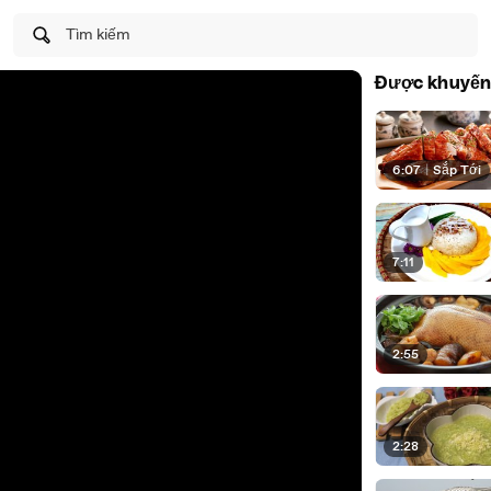
Tìm kiếm
Được khuyến
6:07
|
Sắp Tới
7:11
2:55
2:28