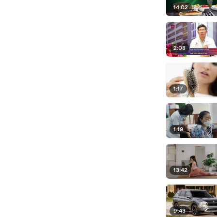
14:02
2:08
1:17
1:19
13:42
9:43