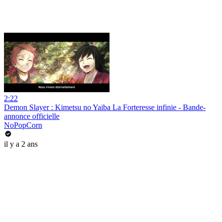
2:22
Demon Slayer : Kimetsu no Yaiba La Forteresse infinie - Bande-
annonce officielle
NoPopCorn
il y a 2 ans