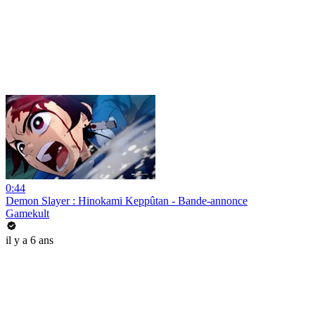
0:44
Demon Slayer : Hinokami Keppûtan - Bande-annonce
Gamekult
il y a 6 ans