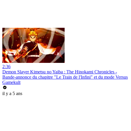
2:36
Demon Slayer Kimetsu no Yaiba : The Hinokami Chronicles -
Bande-annonce du chapitre "Le Train de l'Infini" et du mode Versus
Gamekult
il y a 5 ans