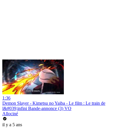
1:36
Demon Slayer - Kimetsu no Yaiba - Le film : Le train de
l&#039;infini Bande-annonce (3) VO
Allociné
il y a 5 ans