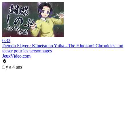
0:33
Demon Slayer : Kimetsu no Yaiba - The Hinokami Chronicles : un
teaser pour les personnages
JeuxVideo.com
il y a 4 ans