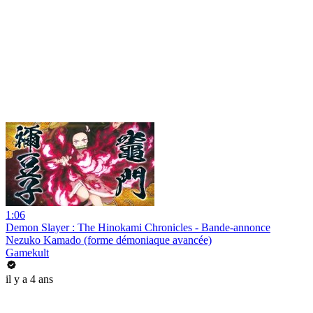
1:06
Demon Slayer : The Hinokami Chronicles - Bande-annonce
Nezuko Kamado (forme démoniaque avancée)
Gamekult
il y a 4 ans