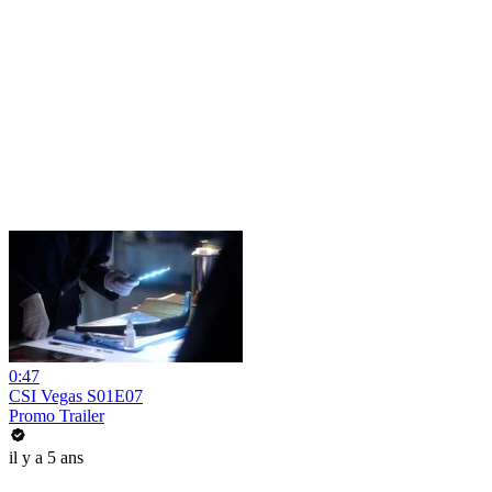
0:47
CSI Vegas S01E07
Promo Trailer
il y a 5 ans