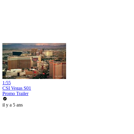
1:55
CSI Vegas S01
Promo Trailer
il y a 5 ans