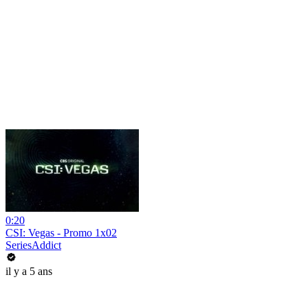
0:20
CSI: Vegas - Promo 1x02
SeriesAddict
il y a 5 ans