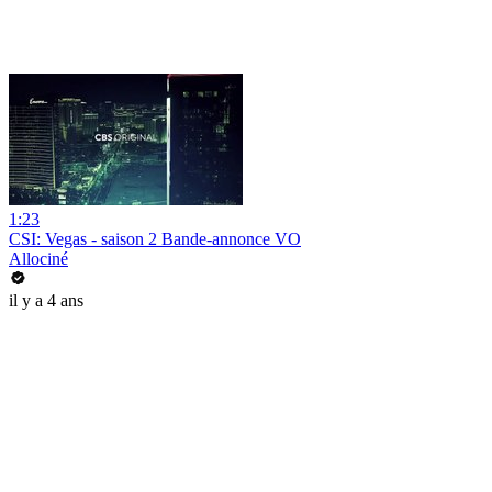
1:23
CSI: Vegas - saison 2 Bande-annonce VO
Allociné
il y a 4 ans