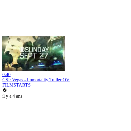
0:40
CSI: Vegas - Immortality Trailer OV
FILMSTARTS
il y a 4 ans