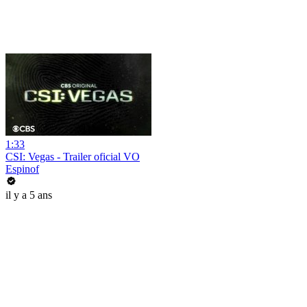
1:33
CSI: Vegas - Trailer oficial VO
Espinof
il y a 5 ans