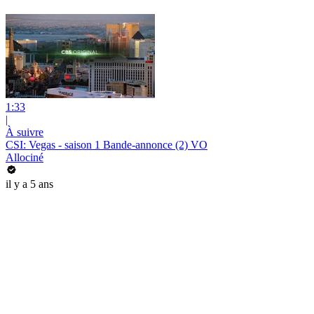
1:33
|
À suivre
CSI: Vegas - saison 1 Bande-annonce (2) VO
Allociné
il y a 5 ans