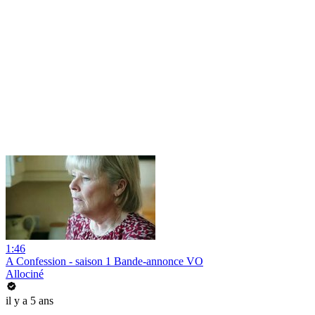
1:46
A Confession - saison 1 Bande-annonce VO
Allociné
il y a 5 ans