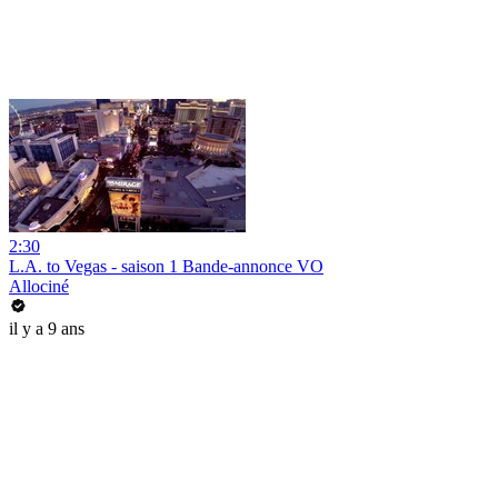
2:30
L.A. to Vegas - saison 1 Bande-annonce VO
Allociné
il y a 9 ans