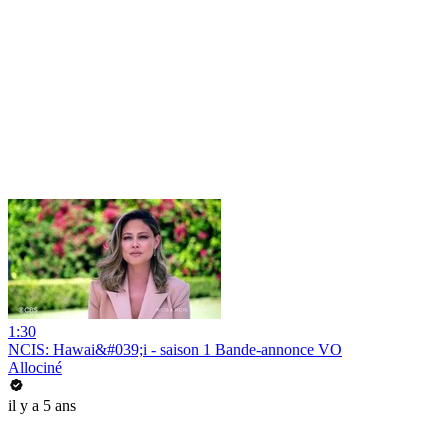
1:30
NCIS: Hawai&#039;i - saison 1 Bande-annonce VO
Allociné
il y a 5 ans