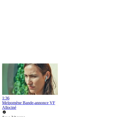
1:36
Melpomène Bande-annonce VF
Allociné