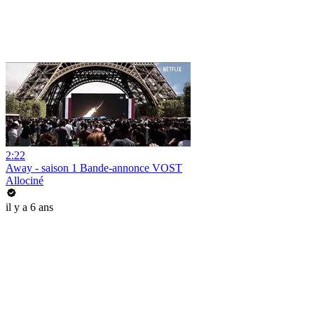
2:22
Away - saison 1 Bande-annonce VOST
Allociné
il y a 6 ans