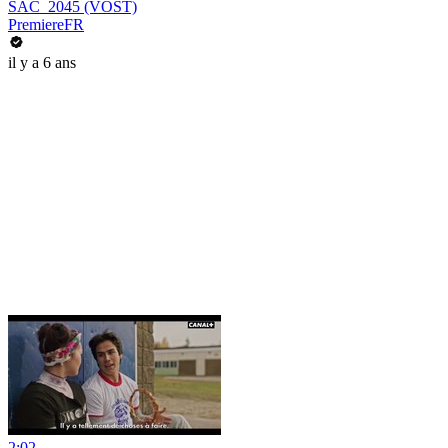
SAC_2045 (VOST)
PremiereFR
il y a 6 ans
2:02