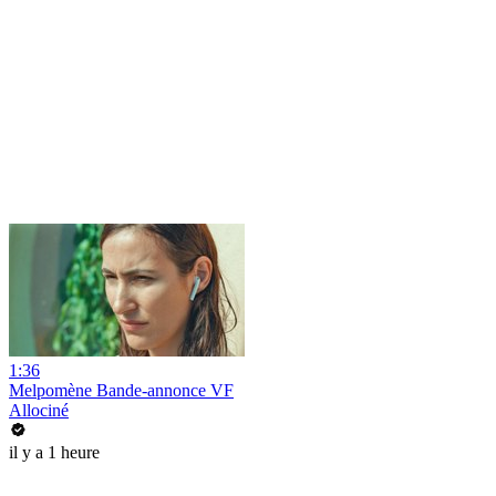
1:36
Melpomène Bande-annonce VF
Allociné
il y a 1 heure