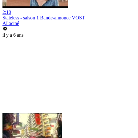
2:10
Stateless - saison 1 Bande-annonce VOST
Allociné
il y a 6 ans