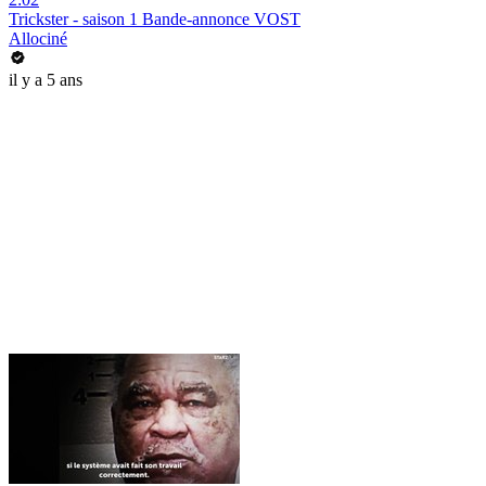
Trickster - saison 1 Bande-annonce VOST
Allociné
il y a 5 ans