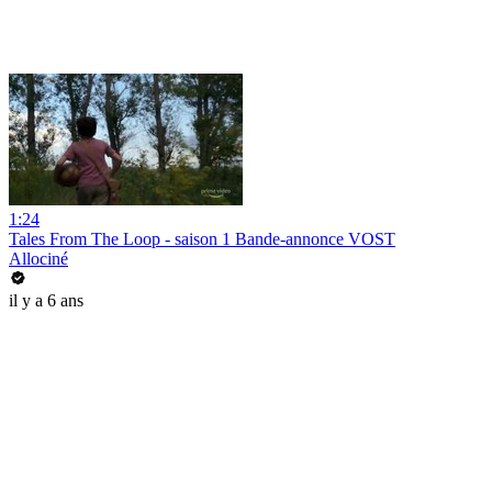
1:24
Tales From The Loop - saison 1 Bande-annonce VOST
Allociné
il y a 6 ans