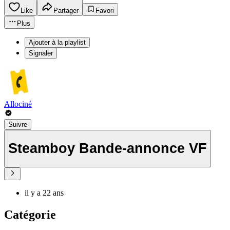
Like
Partager
Favori
Plus
Ajouter à la playlist
Signaler
Allociné
Suivre
Steamboy Bande-annonce VF
il y a 22 ans
Catégorie