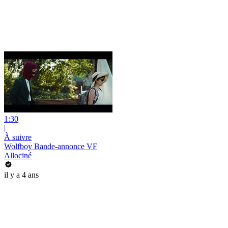
1:30
|
À suivre
Wolfboy Bande-annonce VF
Allociné
il y a 4 ans