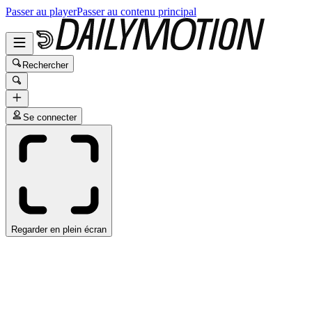
Passer au player
Passer au contenu principal
Rechercher
Se connecter
Regarder en plein écran