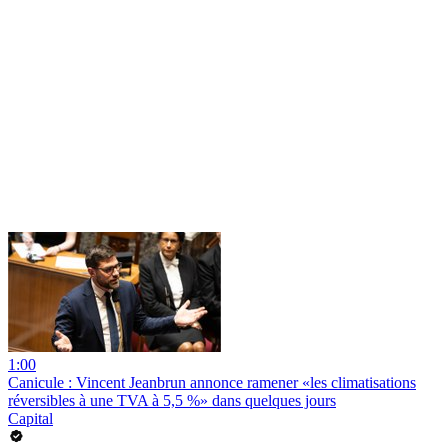
1:00
Canicule : Vincent Jeanbrun annonce ramener «les climatisations
réversibles à une TVA à 5,5 %» dans quelques jours
Capital