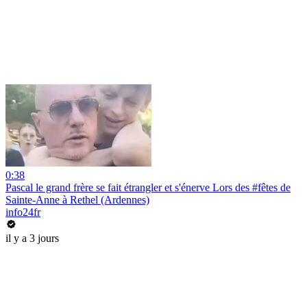
0:38
Pascal le grand frère se fait étrangler et s'énerve Lors des #fêtes de
Sainte-Anne à Rethel (Ardennes)
info24fr
il y a 3 jours