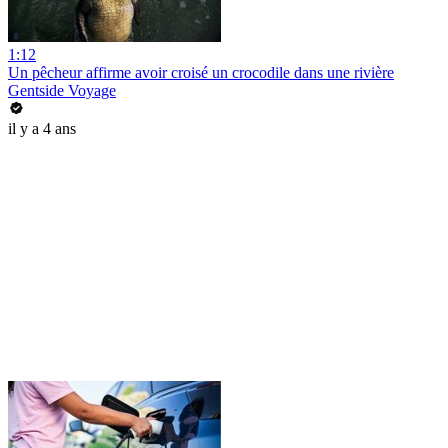
1:12
Un pêcheur affirme avoir croisé un crocodile dans une rivière
Gentside Voyage
il y a 4 ans