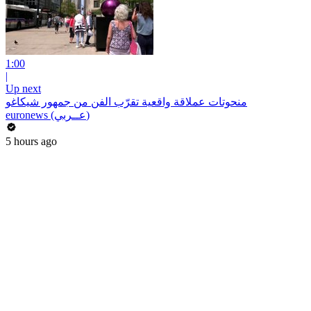
1:00
|
Up next
منحوتات عملاقة واقعية تقرّب الفن من جمهور شيكاغو
euronews (عــربي)
5 hours ago