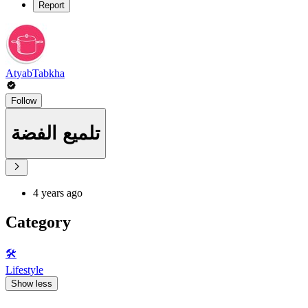
Report
AtyabTabkha
Follow
تلميع الفضة
4 years ago
Category
🛠️
Lifestyle
Show less