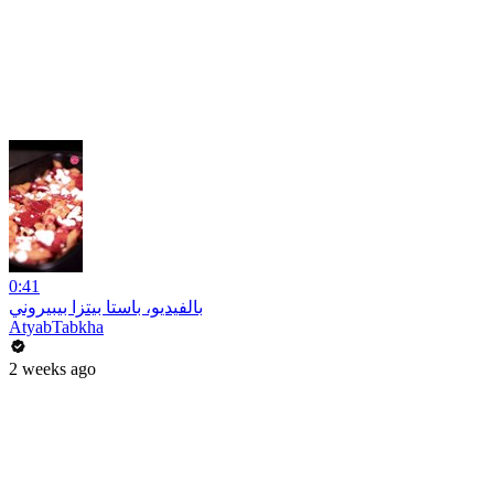
0:41
بالفيديو، باستا بيتزا بيبيروني
AtyabTabkha
2 weeks ago