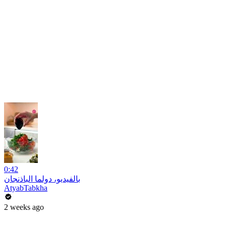
0:42
بالفيديو، دولما الباذنجان
AtyabTabkha
2 weeks ago