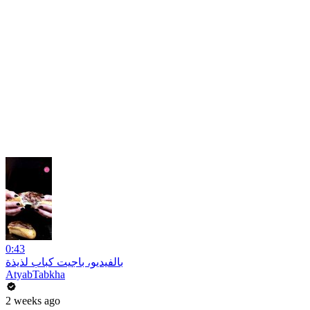
0:43
بالفيديو، باجيت كباب لذيذة
AtyabTabkha
2 weeks ago