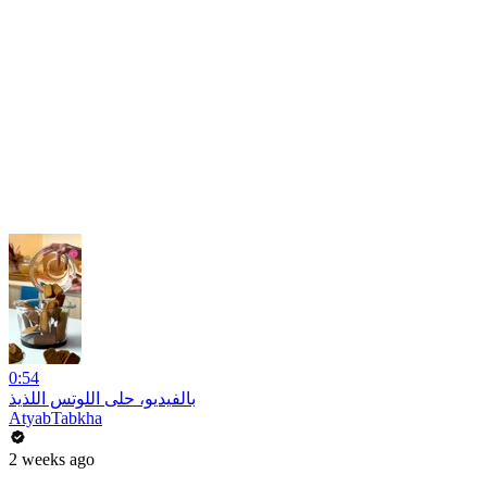
0:54
بالفيديو، حلى اللوتس اللذيذ
AtyabTabkha
2 weeks ago