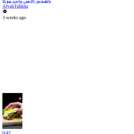
بالفيديو، الايس وايت موكا
AtyabTabkha
3 weeks ago
0:42