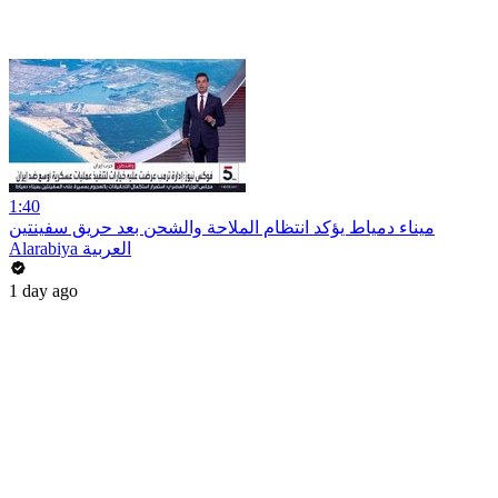
1:40
ميناء دمياط يؤكد انتظام الملاحة والشحن بعد حريق سفينتين
Alarabiya العربية
1 day ago