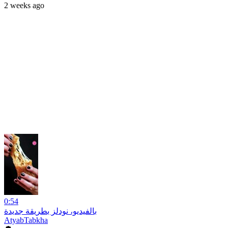
2 weeks ago
0:54
بالفيديو، نودلز بطريقة جديدة
AtyabTabkha