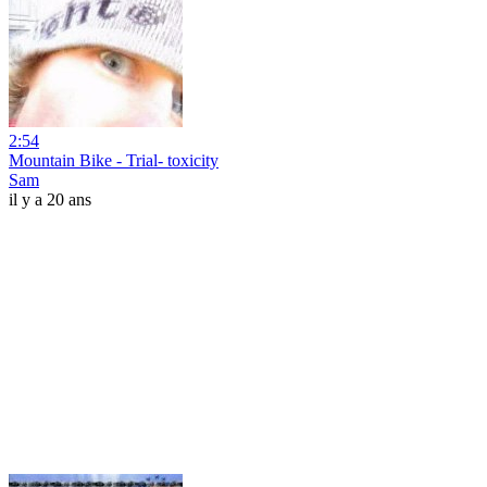
2:54
Mountain Bike - Trial- toxicity
Sam
il y a 20 ans