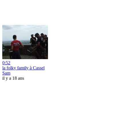
0:52
la folky family à Cassel
Sam
il y a 18 ans