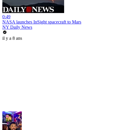
0:49
NASA launches InSight spacecraft to Mars
NY Daily News
il y a 8 ans