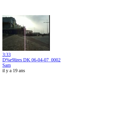
3:33
D%e9lires DK 06-04-07_0002
Sam
il y a 19 ans