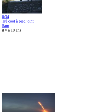
0:34
Tré cool à pied joint
Sam
il y a 18 ans