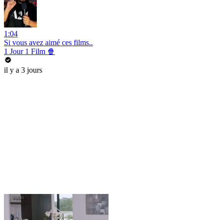
1:04
Si vous avez aimé ces films..
1 Jour 1 Film 🍿
il y a 3 jours