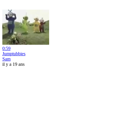
0:59
Jumptubbies
Sam
il y a 19 ans