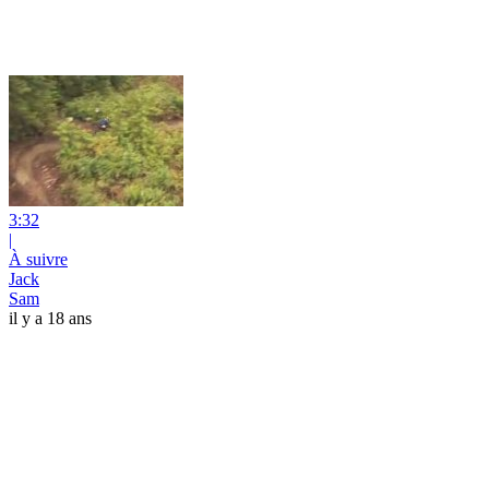
3:32
|
À suivre
Jack
Sam
il y a 18 ans