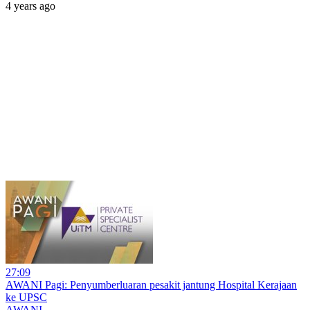
4 years ago
27:09
AWANI Pagi: Penyumberluaran pesakit jantung Hospital Kerajaan
ke UPSC
AWANI