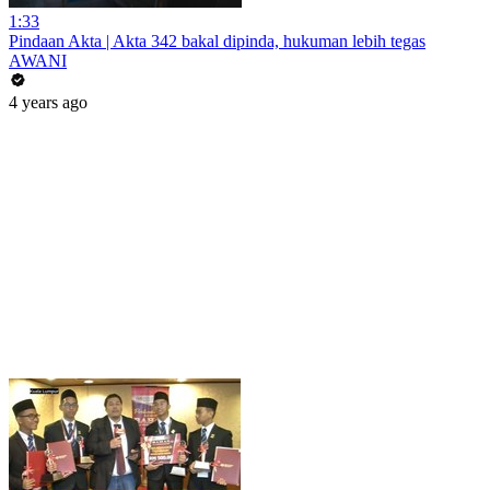
1:33
Pindaan Akta | Akta 342 bakal dipinda, hukuman lebih tegas
AWANI
4 years ago