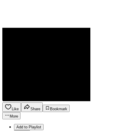
Like
Share
Bookmark
More
Add to Playlist