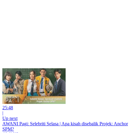
25:48
|
Up next
AWANI Pagi: Selebriti Selasa | Apa kisah disebalik Projek: Anchor
SPM?