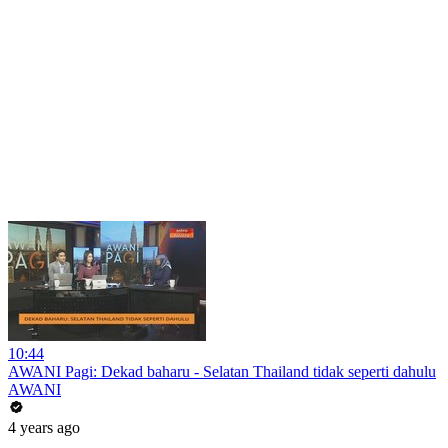
10:44
AWANI Pagi: Dekad baharu - Selatan Thailand tidak seperti dahulu
AWANI
4 years ago