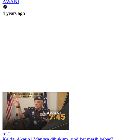
AWANI
4 years ago
5:21
Keldai Akaun | Mangsa dihukum, sindiket masih bebas?