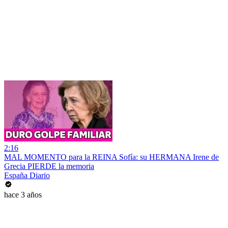
2:16
MAL MOMENTO para la REINA Sofía: su HERMANA Irene de
Grecia PIERDE la memoria
España Diario
hace 3 años