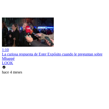
1:10
La curiosa respuesta de Ester Expósito cuando le preguntan sobre
Mbappé
LOOK
hace 4 meses