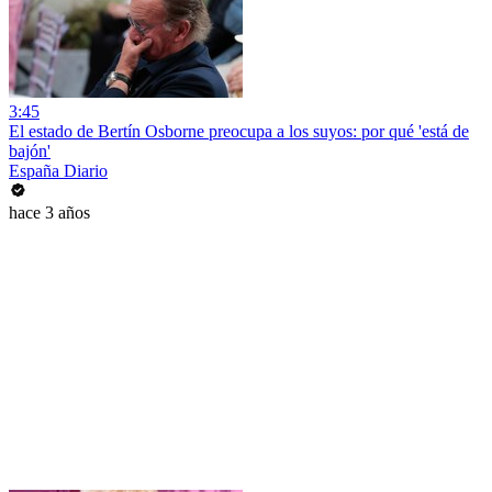
3:45
El estado de Bertín Osborne preocupa a los suyos: por qué 'está de
bajón'
España Diario
hace 3 años