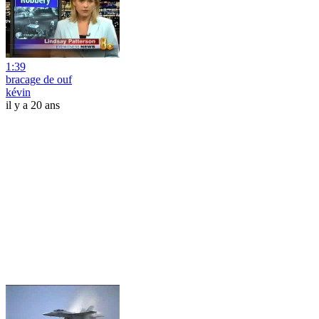
1:39
bracage de ouf
kévin
il y a 20 ans