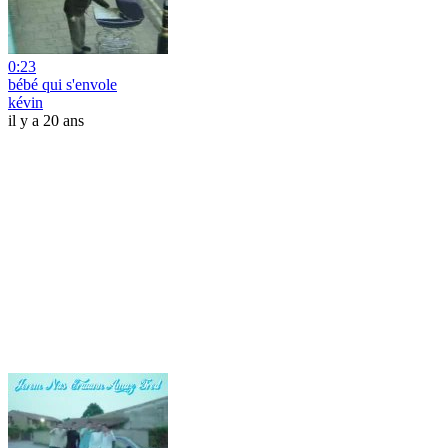
0:23
bébé qui s'envole
kévin
il y a 20 ans