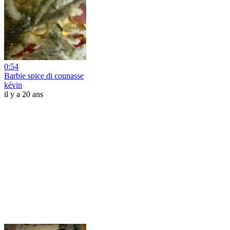
0:54
Barbie spice di counasse
kévin
il y a 20 ans