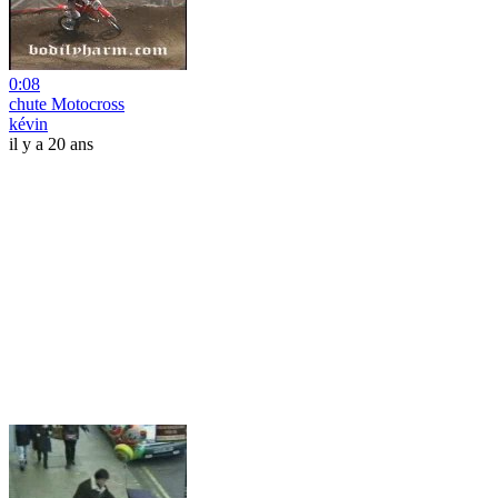
0:08
chute Motocross
kévin
il y a 20 ans