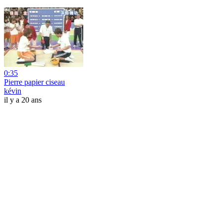
0:35
Pierre papier ciseau
kévin
il y a 20 ans