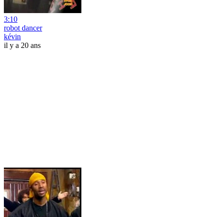
3:10
robot dancer
kévin
il y a 20 ans