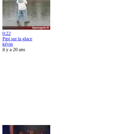
0:22
Pipi sur la glace
kévin
il y a 20 ans