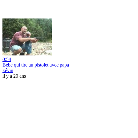
0:54
Bebe qui tire au pistolet avec papa
kévin
il y a 20 ans