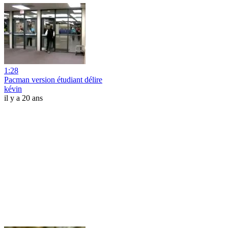
1:28
Pacman version étudiant délire
kévin
il y a 20 ans