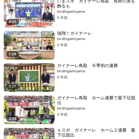
いまスポ ガイナーレ鳥取 有終の美を
飾るも
birdhigashiyama
5 年前
4:56
強翔！ガイナーレ
birdhigashiyama
5 年前
7:29
ガイナーレ鳥取 今季初の連勝
birdhigashiyama
5 年前
3:27
ガイナーレ鳥取 ホーム連勝で最下位脱
出
birdhigashiyama
5 年前
3:08
ｅスポ ガイナーレ ホーム２連勝 最
下位脱出