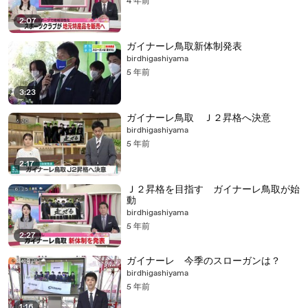
4 年前
2:07
ガイナーレ鳥取新体制発表
birdhigashiyama
5 年前
3:23
ガイナーレ鳥取 Ｊ２昇格へ決意
birdhigashiyama
5 年前
2:17
Ｊ２昇格を目指す ガイナーレ鳥取が始
動
birdhigashiyama
5 年前
2:27
ガイナーレ 今季のスローガンは？
birdhigashiyama
5 年前
1:16