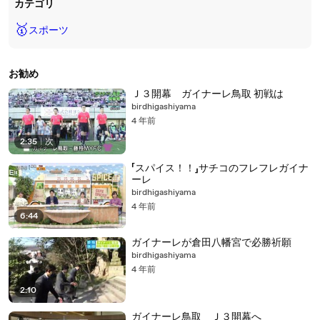
カテゴリ
🥇
スポーツ
お勧め
Ｊ３開幕 ガイナーレ鳥取 初戦は
birdhigashiyama
4 年前
2:35
|
次
「スパイス！！」サチコのフレフレガイナ
ーレ
birdhigashiyama
4 年前
6:44
ガイナーレが倉田八幡宮で必勝祈願
birdhigashiyama
4 年前
2:10
ガイナーレ鳥取 Ｊ３開幕へ