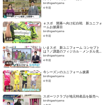
birdhigashiyama
4 年前
5:02
ｅスポ 開幕へ向け紅白戦 新ユニフォ
ームお披露目
birdhigashiyama
4 年前
2:26
いまスポ 新ユニフォーム コンセプト
は？／課題のフィジカル・メンタル克服
へ
birdhigashiyama
4 年前
4:15
今シーズンのユニフォーム披露
birdhigashiyama
4 年前
1:13
スポーツクラブが地元特産品を販売へ
birdhigashiyama