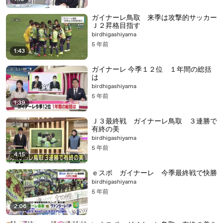
ガイナーレ鳥取 来季は攻撃的サッカー
Ｊ２昇格目指す
birdhigashiyama
5 年前
1:43
ガイナーレ 今季１２位 １年間の総括
は
birdhigashiyama
5 年前
1:39
Ｊ３最終戦 ガイナーレ鳥取 ３連勝で
有終の美
birdhigashiyama
5 年前
4:15
ｅスポ ガイナーレ 今季最終戦で快勝
birdhigashiyama
5 年前
2:06