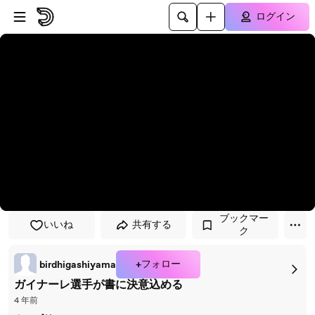
プレイヤーにスキップ
メインコンテンツにスキップ
ログイン
ブックマー
いいね
共有する
ク
+フォロー
birdhigashiyama
ガイナーレ選手が書に決意込める
4 年前