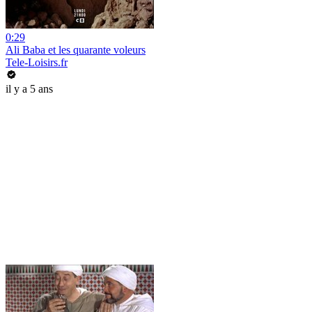
0:29
Ali Baba et les quarante voleurs
Tele-Loisirs.fr
il y a 5 ans