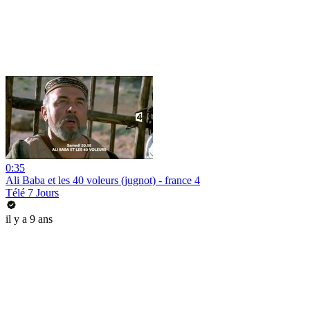
0:35
Ali Baba et les 40 voleurs (jugnot) - france 4
Télé 7 Jours
il y a 9 ans