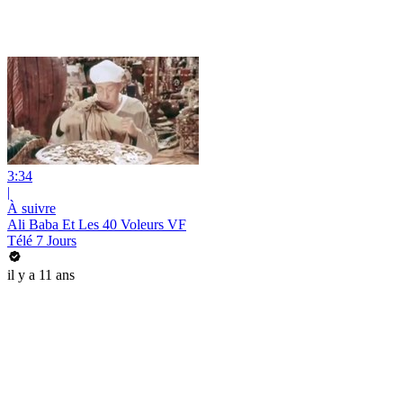
3:34
|
À suivre
Ali Baba Et Les 40 Voleurs VF
Télé 7 Jours
il y a 11 ans