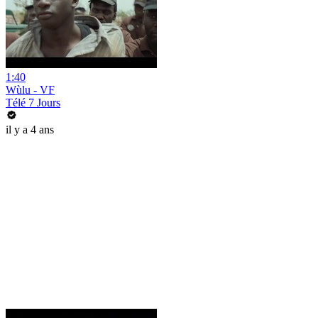
1:40
Wùlu - VF
Télé 7 Jours
il y a 4 ans