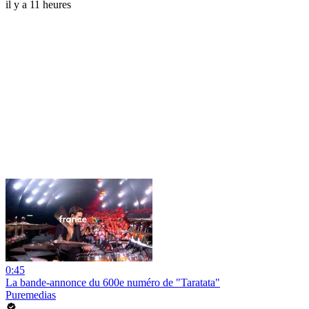
il y a 11 heures
0:45
La bande-annonce du 600e numéro de "Taratata"
Puremedias