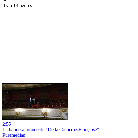
il y a 13 heures
2:55
La bande-annonce de "De la Comédie-Française"
Puremedias