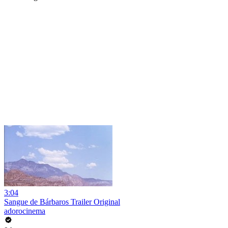
3:04
Sangue de Bárbaros Trailer Original
adorocinema