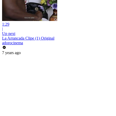
1:29
|
Up next
La Arrancada Clipe (1) Original
adorocinema
7 years ago