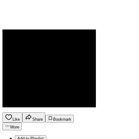
Like
Share
Bookmark
More
Add to Playlist