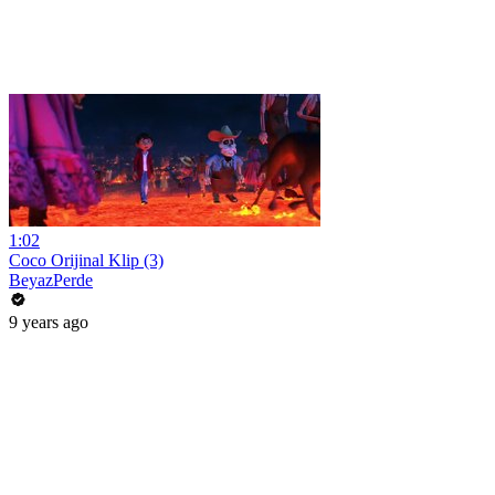
1:02
Coco Orijinal Klip (3)
BeyazPerde
9 years ago