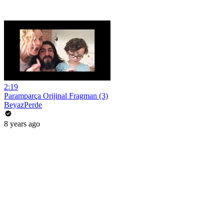
2:19
Paramparça Orijinal Fragman (3)
BeyazPerde
8 years ago