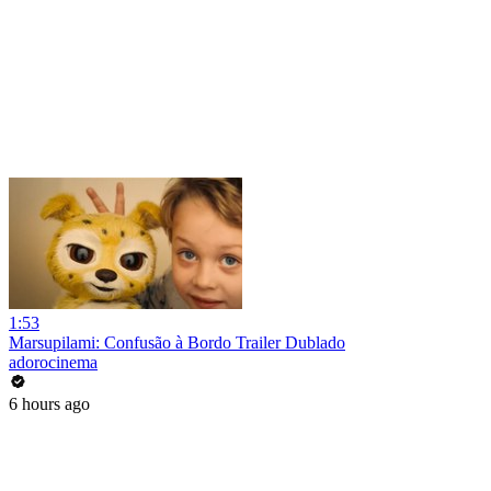
1:53
Marsupilami: Confusão à Bordo Trailer Dublado
adorocinema
6 hours ago