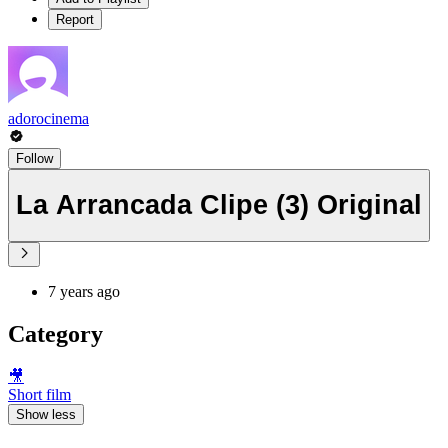
Report
adorocinema
Follow
La Arrancada Clipe (3) Original
7 years ago
Category
🎥
Short film
Show less