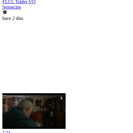
FLCL Tráiler VO
Sensacine
hace 2 días
1:31