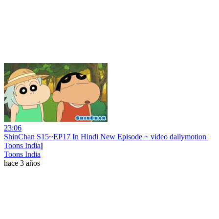
23:06
ShinChan S15~EP17 In Hindi New Episode ~ video dailymotion |
Toons India||
Toons India
hace 3 años