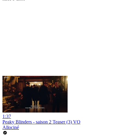
1:37
Peaky Blinders - saison 2 Teaser (3) VO
Allociné