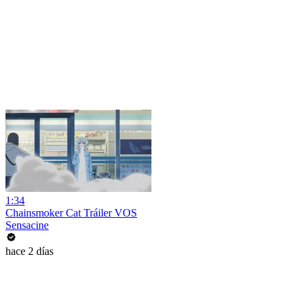
1:34
Chainsmoker Cat Tráiler VOS
Sensacine
hace 2 días