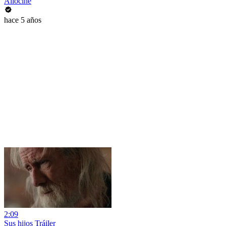
Allociné
hace 5 años
2:09
Sus hijos Tráiler