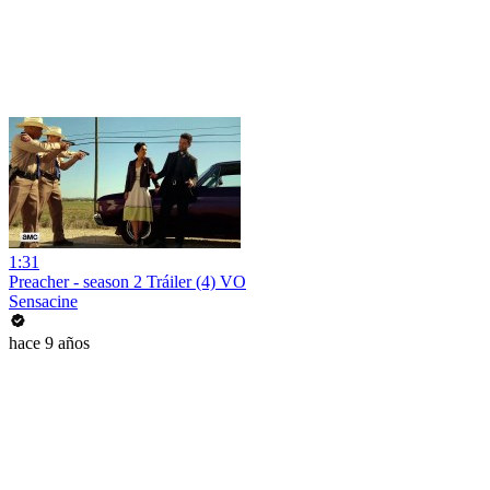
1:31
Preacher - season 2 Tráiler (4) VO
Sensacine
hace 9 años