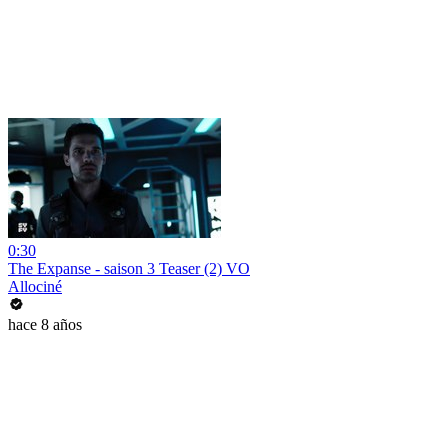
0:30
The Expanse - saison 3 Teaser (2) VO
Allociné
hace 8 años