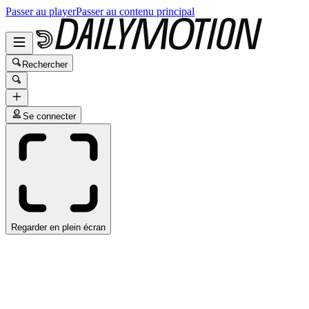
Passer au player
Passer au contenu principal
Rechercher
Se connecter
Regarder en plein écran