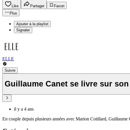
Like
Partager
Favori
Plus
Ajouter à la playlist
Signaler
ELLE
Suivre
Guillaume Canet se livre sur son 
il y a 4 ans
En couple depuis plusieurs années avec Marion Cotillard, Guillaume C