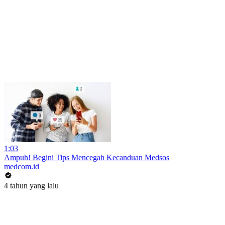
1:03
Ampuh! Begini Tips Mencegah Kecanduan Medsos
medcom.id
4 tahun yang lalu