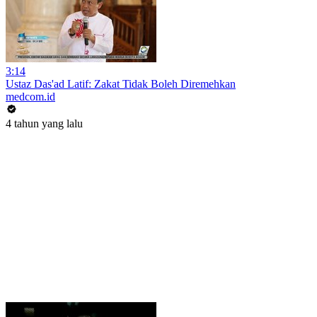
3:14
Ustaz Das'ad Latif: Zakat Tidak Boleh Diremehkan
medcom.id
4 tahun yang lalu