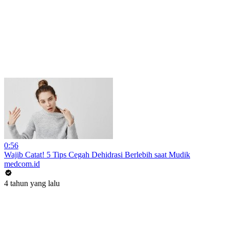
0:56
Wajib Catat! 5 Tips Cegah Dehidrasi Berlebih saat Mudik
medcom.id
4 tahun yang lalu