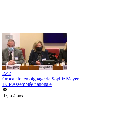
2:42
Orpea : le témoignage de Sophie Mayer
LCP Assemblée nationale
il y a 4 ans