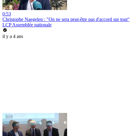
0:53
Christophe Naegelen : "On ne sera peut-être pas d'accord sur tout"
LCP Assemblée nationale
il y a 4 ans