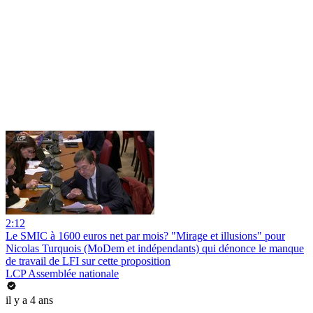
2:12
Le SMIC à 1600 euros net par mois? "Mirage et illusions" pour
Nicolas Turquois (MoDem et indépendants) qui dénonce le manque
de travail de LFI sur cette proposition
LCP Assemblée nationale
il y a 4 ans