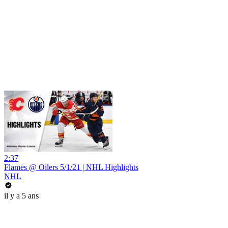
2:37
Flames @ Oilers 5/1/21 | NHL Highlights
NHL
il y a 5 ans