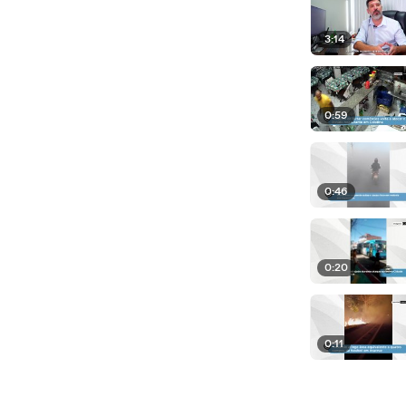
3:14
0:59
0:46
0:20
0:11