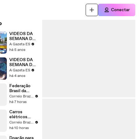
Conectar
o
VIDEOS DA
SEMANA DE
01 A 07 DE
A Gazeta ES
JANEIRO
há 5 anos
VIDEOS DA
SEMANA DE
5 A 11 DE
A Gazeta ES
FEVEREIRO
há 4 anos
Federação
Brasil da
Esperança
Correio Braziliense
lança Leandro
há 7 horas
Grass para
disputar o
Carros
GDF
elétricos
ocupam os 3
Correio Braziliense
primeiros
há 10 horas
lugares de
vendas no
Doação para