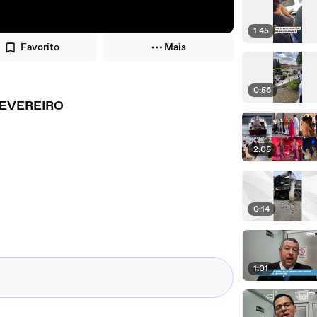
1:45
Favorito
Mais
0:56
FEVEREIRO
2:05
0:14
1:01