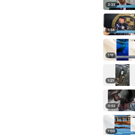
2:33
1:34
1:11
1:21
0:52
1:03