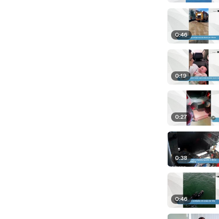
0:46
0:19
0:27
0:38
0:46