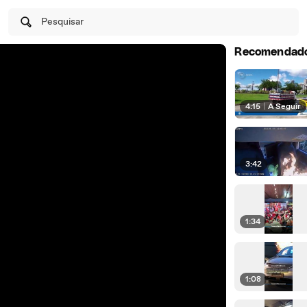
Pesquisar
Recomendad
4:15
|
A Seguir
3:42
1:34
1:08