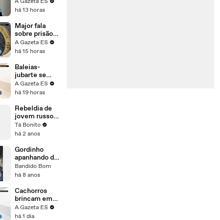
de juiz de
A Gazeta ES
levar júri para
há 13 horas
a Avenida
Dante
Major fala
Michelin
sobre prisão
no ES do líder
A Gazeta ES
do Comando
há 15 horas
Vermelho de
MG
Baleias-
jubarte se
aproximam e
A Gazeta ES
cercam barco
há 19 horas
de pesca
esportiva no
Rebeldia de
ES
jovem russo
deixa-o preso
Tá Bonito
no elevador
há 2 anos
Gordinho
apanhando do
crime
Bandido Bom
há 8 anos
Cachorros
brincam em
bancos de
A Gazeta ES
areia no Rio
há 1 dia