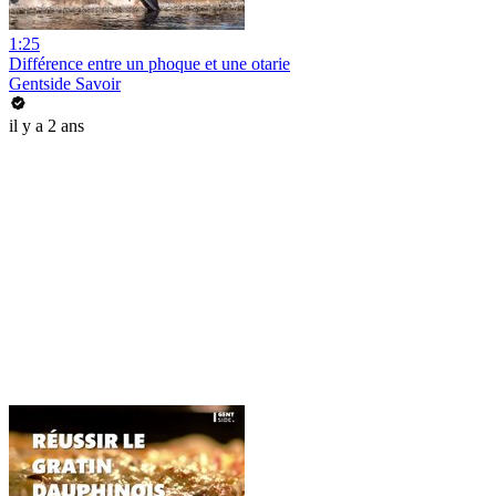
1:25
Différence entre un phoque et une otarie
Gentside Savoir
il y a 2 ans