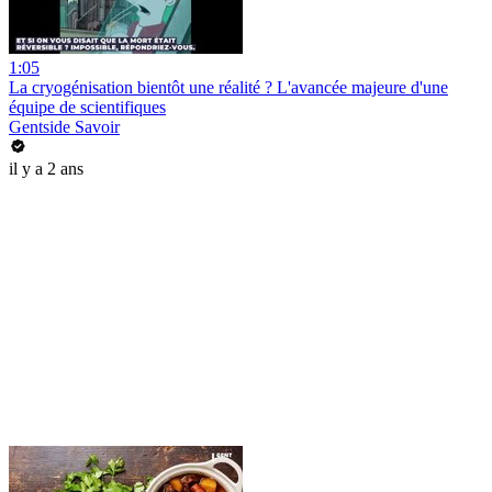
1:05
La cryogénisation bientôt une réalité ? L'avancée majeure d'une
équipe de scientifiques
Gentside Savoir
il y a 2 ans