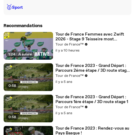
🥇
Sport
Recommandations
Tour de France Femmes avec Zwift
2026 - Stage 9 Teisseire most
aggressive rider minute
Tour de France™
il y a 10 heures
1:24
|
À suivre
Tour de France 2023 - Grand Départ :
Parcours 2éme étape / 3D route stage
2
Tour de France™
il y a 5 ans
0:58
Tour de France 2023 - Grand Départ :
Parcours 1ère étape / 3D route stage 1
Tour de France™
il y a 5 ans
0:58
Tour de France 2023 : Rendez-vous au
Pays Basque !