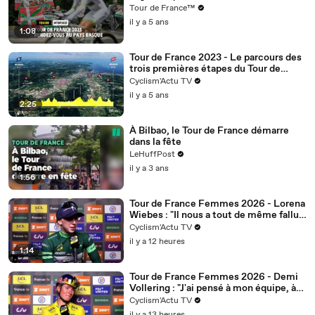
Tour de France™
il y a 5 ans
1:08
Tour de France 2023 - Le parcours des
trois premières étapes du Tour de
France 2023 dévoilées
Cyclism'Actu TV
il y a 5 ans
2:25
À Bilbao, le Tour de France démarre
dans la fête
LeHuffPost
il y a 3 ans
1:56
Tour de France Femmes 2026 - Lorena
Wiebes : "Il nous a tout de même fallu
nous battre pour ce maillot"
Cyclism'Actu TV
il y a 12 heures
1:14
Tour de France Femmes 2026 - Demi
Vollering : "J'ai pensé à mon équipe, à
Célia Géry..."
Cyclism'Actu TV