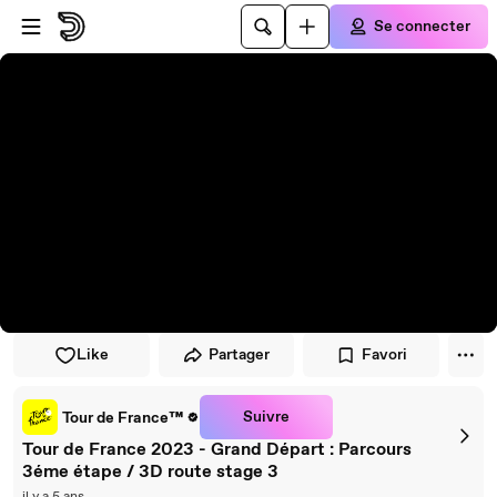
Passer au player
Passer au contenu principal
Se connecter
Like
Partager
Favori
Suivre
Tour de France™
Tour de France 2023 - Grand Départ : Parcours
3éme étape / 3D route stage 3