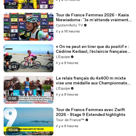
il y a 13 heures
2:43
Tour de France Femmes 2026 - Kasia
Niewiadoma : "Je m'attends vraiment à
un gros combat..."
Cyclism'Actu TV
il y a 16 heures
1:07
« On ne peut en tirer que du positif » :
Cédrine Kerbaol, l'éclaircie française
du Tour de France - Cyclisme - Tour de
L'Équipe
France femmes avec Zwift
il y a 9 heures
0:43
Le relais français du 4x400 m mixte
vise une médaille aux Championnats
d'Europe de Birmingham : « C'est un
L'Équipe
objectif qui nous galvanise » - Athlé -
il y a 9 heures
Championnats d'Europe - Bleus
0:56
Tour de France Femmes avec Zwift
2026 - Stage 9 Extended highlights
Tour de France™
il y a 9 heures
10:08