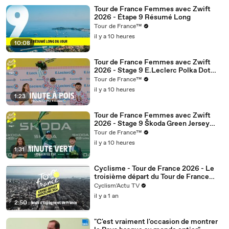
Tour de France Femmes avec Zwift
2026 - Étape 9 Résumé Long
Tour de France™
il y a 10 heures
10:08
Tour de France Femmes avec Zwift
2026 - Stage 9 E.Leclerc Polka Dot
Jersey Minute
Tour de France™
il y a 10 heures
1:23
Tour de France Femmes avec Zwift
2026 - Stage 9 Škoda Green Jersey
Minute
Tour de France™
il y a 10 heures
1:31
Cyclisme - Tour de France 2026 - Le
troisième départ du Tour de France
donné depuis l’Espagne
Cyclism'Actu TV
il y a 1 an
2:50
"C'est vraiment l'occasion de montrer