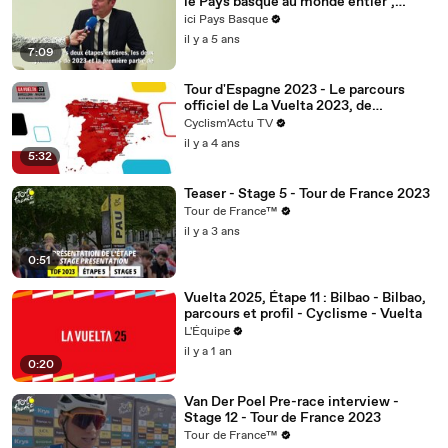
le Pays basque au monde entier",
Christian Prudhomme revient
ici Pays Basque
l'annonce des trois étapes basques du
il y a 5 ans
Tour de France 2023
7:09
Tour d'Espagne 2023 - Le parcours
officiel de La Vuelta 2023, de
Barcelone à Madrid !
Cyclism'Actu TV
il y a 4 ans
5:32
Teaser - Stage 5 - Tour de France 2023
Tour de France™
il y a 3 ans
0:51
Vuelta 2025, Étape 11 : Bilbao - Bilbao,
parcours et profil - Cyclisme - Vuelta
L'Équipe
il y a 1 an
0:20
Van Der Poel Pre-race interview -
Stage 12 - Tour de France 2023
Tour de France™