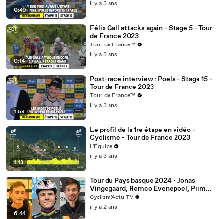
il y a 3 ans
0:49
Félix Gall attacks again - Stage 5 - Tour
de France 2023
Tour de France™
il y a 3 ans
0:14
Post-race interview : Poels - Stage 15 -
Tour de France 2023
Tour de France™
il y a 3 ans
1:59
Le profil de la 1re étape en vidéo -
Cyclisme - Tour de France 2023
L'Équipe
il y a 3 ans
1:13
Tour du Pays basque 2024 - Jonas
Vingegaard, Remco Evenepoel, Primoz
Roglic, Juan Ayuso... un avant-goût du
Cyclism'Actu TV
Tour de France 2024 sur l'Itzulia au
il y a 2 ans
Pays basque
6:44