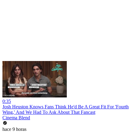
0:35
Josh Heuston Knows Fans Think He'd Be A Great Fit For 'Fourth
Wing,' And We Had To Ask About That Fancast
Cinema Blend
hace 9 horas