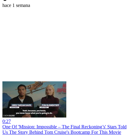
hace 1 semana
0:27
One Of 'Mission: Impossible – The Final Reckoning’s' Stars Told
Us The Story Behind Tom Cruise's Bootcamp For This Movie