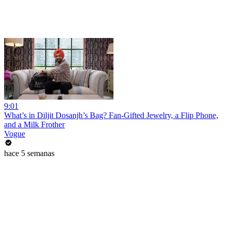
9:01
What’s in Diljit Dosanjh’s Bag? Fan-Gifted Jewelry, a Flip Phone,
and a Milk Frother
Vogue
hace 5 semanas