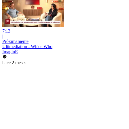
7:13
|
Próximamente
Ultimediation - Wh'os Who
ImaginE
hace 2 meses