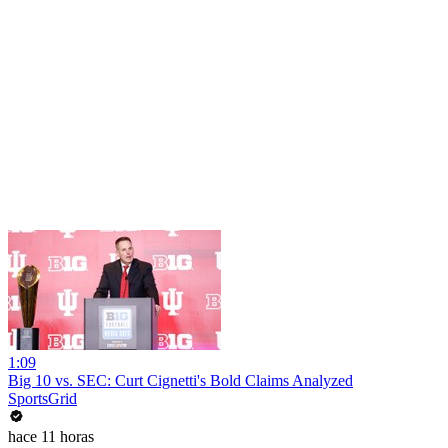
1:09
Big 10 vs. SEC: Curt Cignetti's Bold Claims Analyzed
SportsGrid
hace 11 horas