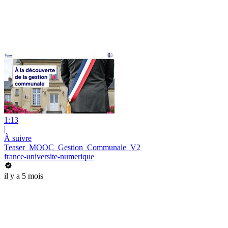
1:13
|
À suivre
Teaser_MOOC_Gestion_Communale_V2
france-universite-numerique
il y a 5 mois