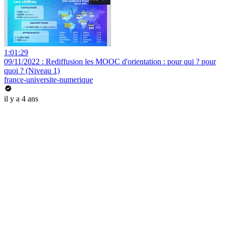
1:01:29
09/11/2022 : Rediffusion les MOOC d'orientation : pour qui ? pour
quoi ? (Niveau 1)
france-universite-numerique
il y a 4 ans