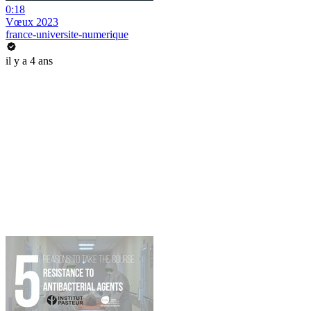
0:18
Vœux 2023
france-universite-numerique
il y a 4 ans