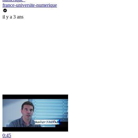
france-universite-numerique
il y a 3 ans
0:45