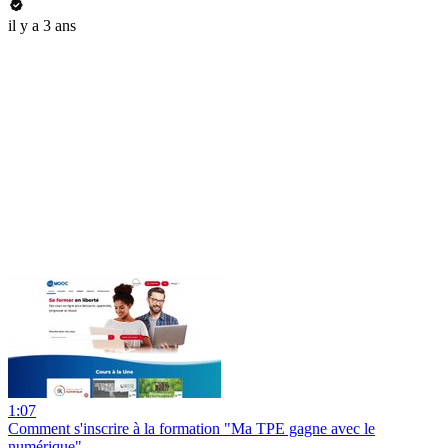
il y a 3 ans
1:07
Comment s'inscrire à la formation "Ma TPE gagne avec le
numérique"