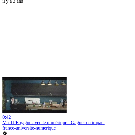
il y a 3 ans
0:42
Ma TPE gagne avec le numérique : Gagner en impact
france-universite-numerique