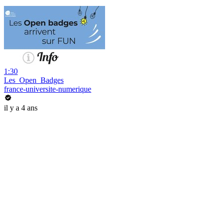
1:30
Les_Open_Badges
france-universite-numerique
il y a 4 ans