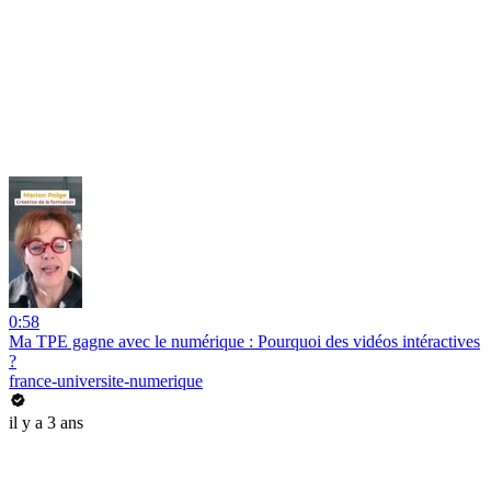
0:58
Ma TPE gagne avec le numérique : Pourquoi des vidéos intéractives
?
france-universite-numerique
il y a 3 ans