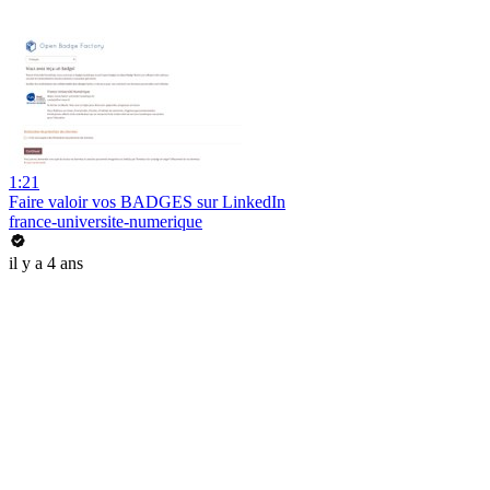
1:21
Faire valoir vos BADGES sur LinkedIn
france-universite-numerique
il y a 4 ans