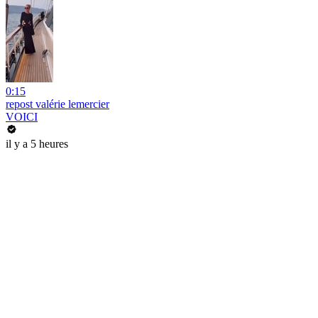
0:15
repost valérie lemercier
VOICI
il y a 5 heures