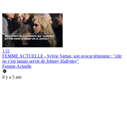
1:11
FEMME ACTUELLE - Sylvie Vartan, son avocat témoigne : "elle
ne s’est jamais servie de Johnny Hallyday"
Femme Actuelle
il y a 5 ans