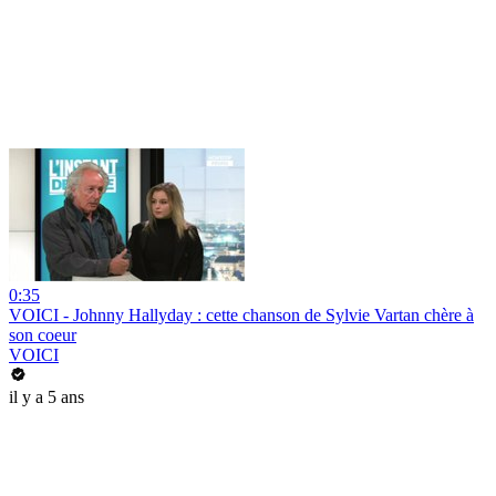
0:35
VOICI - Johnny Hallyday : cette chanson de Sylvie Vartan chère à
son coeur
VOICI
il y a 5 ans