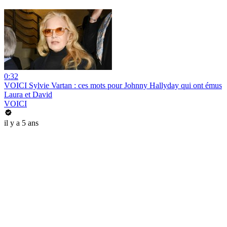
0:32
VOICI Sylvie Vartan : ces mots pour Johnny Hallyday qui ont émus
Laura et David
VOICI
il y a 5 ans