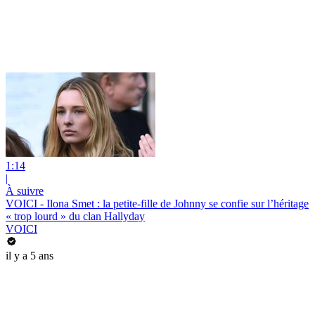
1:14
|
À suivre
VOICI - Ilona Smet : la petite-fille de Johnny se confie sur l’héritage
« trop lourd » du clan Hallyday
VOICI
il y a 5 ans